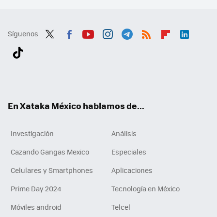
Síguenos
Twit
Fac
You
Inst
Tele
RSS
Flip
Link
ter
ebo
tub
agr
gra
boa
edI
Tikt
ok
e
am
m
rd
n
ok
En Xataka México hablamos de...
Investigación
Análisis
Cazando Gangas Mexico
Especiales
Celulares y Smartphones
Aplicaciones
Prime Day 2024
Tecnología en México
Móviles android
Telcel