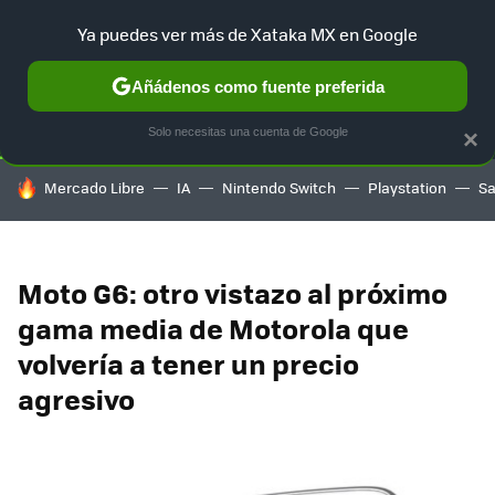
Ya puedes ver más de Xataka MX en Google
SELECCIÓN
GAMING
HOME
AUTO
TERRITORIO SAM
Añádenos como fuente preferida
Solo necesitas una cuenta de Google
×
HOY SE HABLA DE
Mercado Libre
IA
Nintendo Switch
Playstation
S
Moto G6: otro vistazo al próximo
gama media de Motorola que
volvería a tener un precio
agresivo