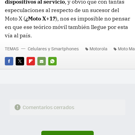
dispositivos al servicio
, y obvio que con tantas
especulaciones al respecto de un sucesor del
Moto X (
¿Moto X+1?
), nos es imposible no pensar
en que ese teórico móvil también llegue por esta
vía al país.
TEMAS
Celulares y Smartphones
Motorola
Moto Ma
FACEBOOK
TWITTER
FLIPBOARD
E-
WHATSAPP
MAIL
Comentarios cerrados