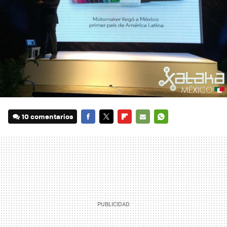
10 comentarios
FACEBOOK
TWITTER
FLIPBOARD
E-
WHATSAPP
MAIL