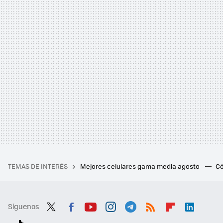
TEMAS DE INTERÉS
Mejores celulares gama media agosto
Có
Síguenos
Twit
Fac
You
Inst
Tele
RSS
Flip
Link