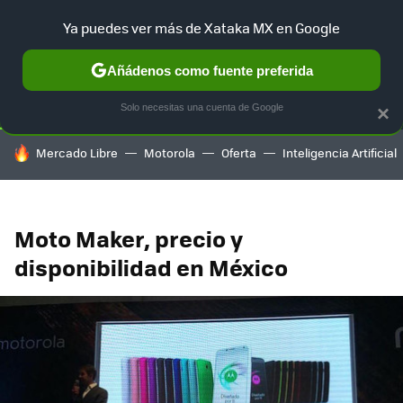
Ya puedes ver más de Xataka MX en Google
SELECCIÓN
GAMING
HOME
AUTO
TERRITORIO SAM
Añádenos como fuente preferida
Solo necesitas una cuenta de Google
×
HOY SE HABLA DE
Mercado Libre
Motorola
Oferta
Inteligencia Artificial
Moto Maker, precio y
disponibilidad en México