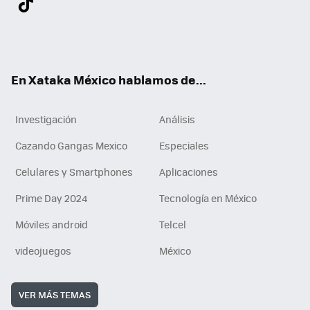
ter
ebo
tub
agr
gra
boa
edI
Tikt
ok
e
am
m
rd
n
ok
En Xataka México hablamos de...
Investigación
Análisis
Cazando Gangas Mexico
Especiales
Celulares y Smartphones
Aplicaciones
Prime Day 2024
Tecnología en México
Móviles android
Telcel
videojuegos
México
VER MÁS TEMAS