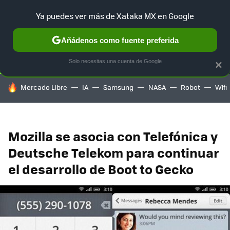
Ya puedes ver más de Xataka MX en Google
SELECCIÓN
GAMING
HOME
AUTO
TERRITORIO SAM
Añádenos como fuente preferida
Solo necesitas una cuenta de Google
×
HOY SE HABLA DE
Mercado Libre
IA
Samsung
NASA
Robot
Wifi
Mozilla se asocia con Telefónica y
Deutsche Telekom para continuar
el desarrollo de Boot to Gecko