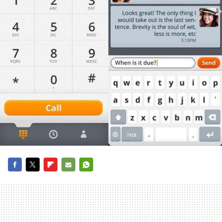
FACEBOOK
TWITTER
FLIPBOARD
E-
WHATSAPP
MAIL