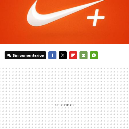
Sin comentarios
FACEBOOK
TWITTER
FLIPBOARD
E-
WHATSAPP
MAIL