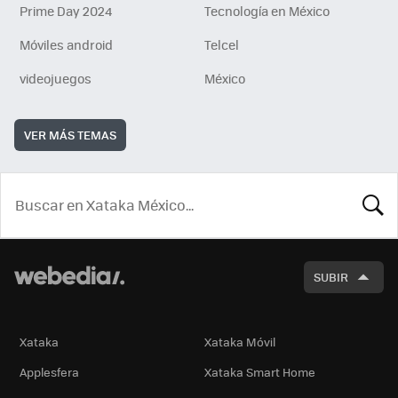
Prime Day 2024
Tecnología en México
Móviles android
Telcel
videojuegos
México
VER MÁS TEMAS
BUSCA
SUBIR
Xataka
Xataka Móvil
Applesfera
Xataka Smart Home