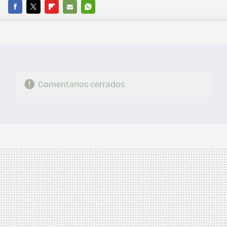
FACEBOOK
TWITTER
FLIPBOARD
E-
WHATSAPP
MAIL
Comentarios cerrados