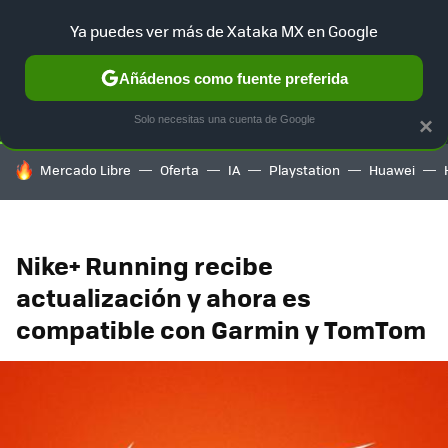
Ya puedes ver más de Xataka MX en Google
SELECCIÓN
GAMING
HOME
AUTO
TERRITORIO SAM
Añádenos como fuente preferida
Solo necesitas una cuenta de Google
×
HOY SE HABLA DE
Mercado Libre
Oferta
IA
Playstation
Huawei
Nike+ Running recibe
actualización y ahora es
compatible con Garmin y TomTom