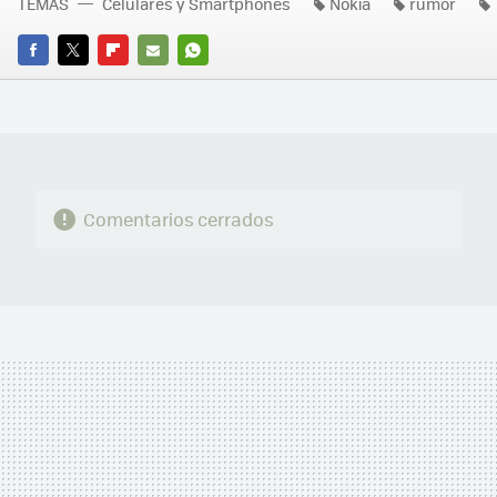
TEMAS
Celulares y Smartphones
Nokia
rumor
FACEBOOK
TWITTER
FLIPBOARD
E-
WHATSAPP
MAIL
Comentarios cerrados