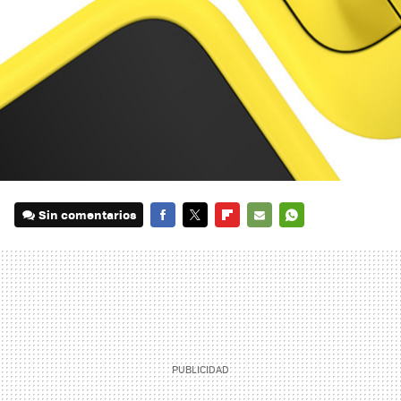
Sin comentarios
FACEBOOK
TWITTER
FLIPBOARD
E-
WHATSAPP
MAIL