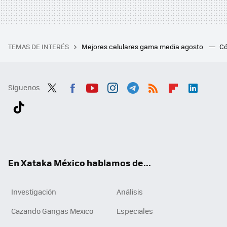
TEMAS DE INTERÉS
Mejores celulares gama media agosto
Có
Síguenos
Twit
Fac
You
Inst
Tele
RSS
Flip
Link
ter
ebo
tub
agr
gra
boa
edI
Tikt
ok
e
am
m
rd
n
ok
En Xataka México hablamos de...
Investigación
Análisis
Cazando Gangas Mexico
Especiales