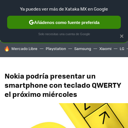
Ya puedes ver más de Xataka MX en Google
SELECCIÓN
GAMING
HOME
AUTO
TERRITORIO SAM
Añádenos como fuente preferida
Solo necesitas una cuenta de Google
×
HOY SE HABLA DE
Mercado Libre
Playstation
Samsung
Xiaomi
LG
Nokia podría presentar un
smartphone con teclado QWERTY
el próximo miércoles