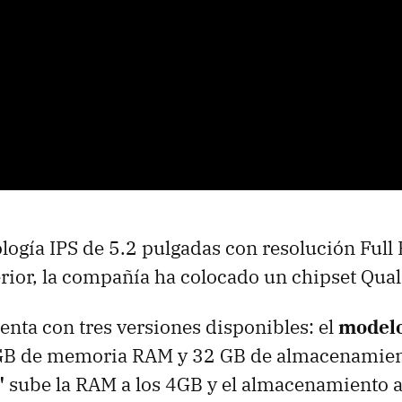
ología IPS de 5.2 pulgadas con resolución Ful
terior, la compañía ha colocado un chipset Q
enta con tres versiones disponibles: el
modelo
GB de memoria RAM y 32 GB de almacenamient
"
sube la RAM a los 4GB y el almacenamiento a