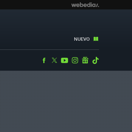
NUEVO
Facebook
Twitter
Youtube
Instagram
googlenews
Tiktok