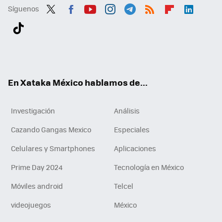
Síguenos
Twit
Fac
You
Inst
Tele
RSS
Flip
Link
ter
ebo
tub
agr
gra
boa
edI
Tikt
ok
e
am
m
rd
n
ok
En Xataka México hablamos de...
Investigación
Análisis
Cazando Gangas Mexico
Especiales
Celulares y Smartphones
Aplicaciones
Prime Day 2024
Tecnología en México
Móviles android
Telcel
videojuegos
México