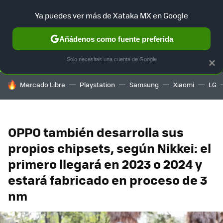
Ya puedes ver más de Xataka MX en Google
SELECCIÓN
GAMING
HOME
AUTO
TERRITORIO SAM
Añádenos como fuente preferida
Solo necesitas una cuenta de Google
×
HOY SE HABLA DE
Mercado Libre
Playstation
Samsung
Xiaomi
LG
OPPO también desarrolla sus
propios chipsets, según Nikkei: el
primero llegará en 2023 o 2024 y
estará fabricado en proceso de 3
nm