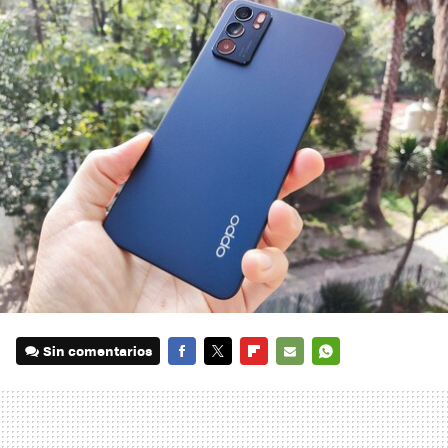
Sin comentarios
FACEBOOK
TWITTER
FLIPBOARD
E-
WHATSAPP
MAIL