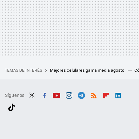
TEMAS DE INTERÉS
Mejores celulares gama media agosto
Có
Síguenos
Twit
Fac
You
Inst
Tele
RSS
Flip
Link
ter
ebo
tub
agr
gra
boa
edI
Tikt
ok
e
am
m
rd
n
ok