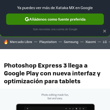
Ya puedes ver más de Xataka MX en Google
SELECCIÓN
GAMING
HOME
AUTO
TERRITORIO SAM
Añádenos como fuente preferida
Solo necesitas una cuenta de Google
×
HOY SE HABLA DE
Mercado Libre
Playstation
Samsung
Xiaomi
LG
Photoshop Express 3 llega a
Google Play con nueva interfaz y
optimización para tablets