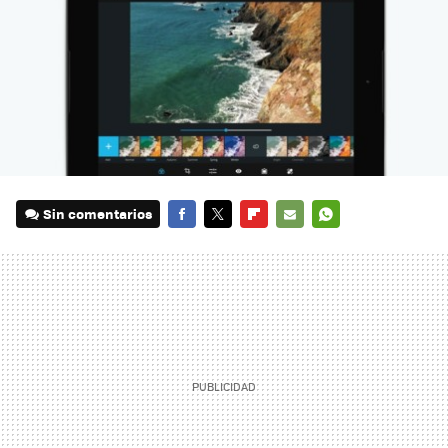
Sin comentarios
FACEBOOK
TWITTER
FLIPBOARD
E-
WHATSAPP
MAIL