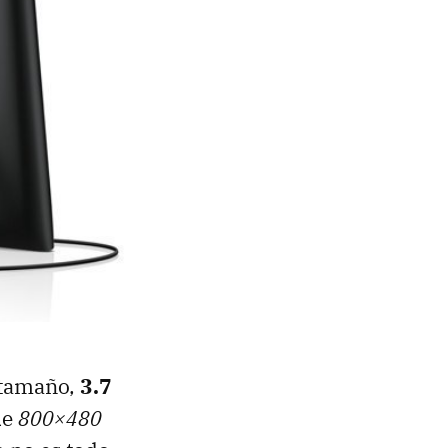
 tamaño,
3.7
de
800×480