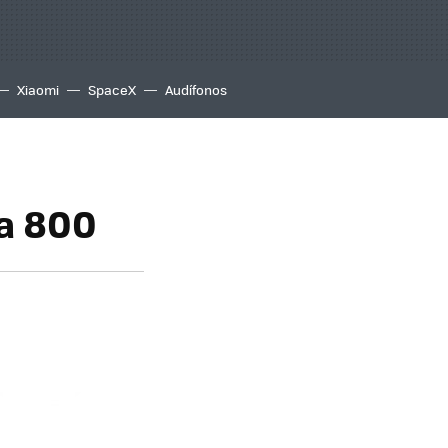
Xiaomi
SpaceX
Audífonos
ia 800