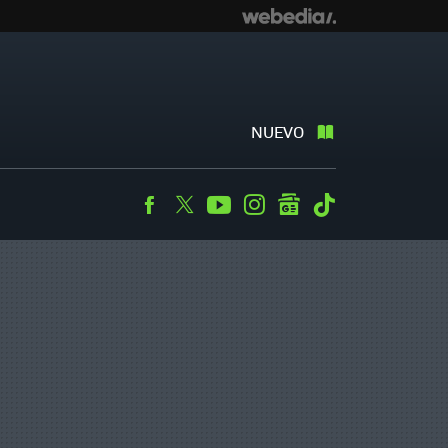
NUEVO
Facebook
Twitter
Youtube
Instagram
googlenews
Tiktok