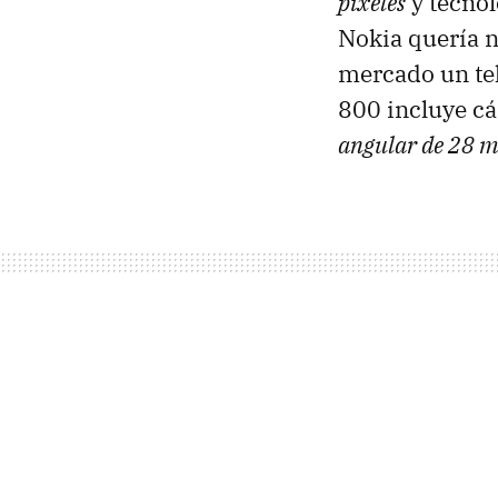
píxeles
y tecno
Nokia quería n
mercado un tel
800 incluye c
angular de 28 