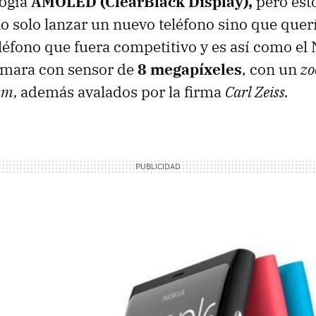
logía
AMOLED
(ClearBlack Display),
pero esto
o solo lanzar un nuevo teléfono sino que querí
éfono que fuera competitivo y es así como el
ámara con sensor de
8 megapíxeles
, con un
zo
mm,
además avalados por la firma
Carl Zeiss.