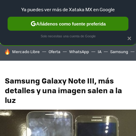
Ya puedes ver más de Xataka MX en Google
SELECCIÓN
GAMING
HOME
AUTO
TERRITORIO SAM
Añádenos como fuente preferida
Solo necesitas una cuenta de Google
×
HOY SE HABLA DE
Mercado Libre
Oferta
WhatsApp
IA
Samsung
Samsung Galaxy Note III, más
detalles y una imagen salen a la
luz