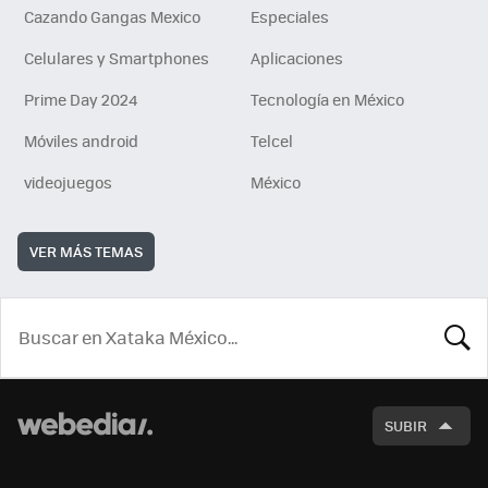
Cazando Gangas Mexico
Especiales
Celulares y Smartphones
Aplicaciones
Prime Day 2024
Tecnología en México
Móviles android
Telcel
videojuegos
México
VER MÁS TEMAS
BUSCA
SUBIR