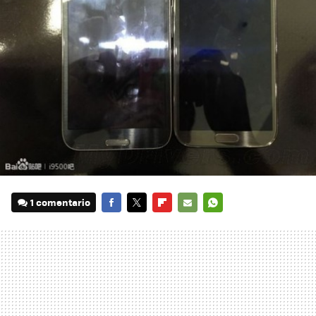
1 comentario
FACEBOOK
TWITTER
FLIPBOARD
E-
WHATSAPP
MAIL