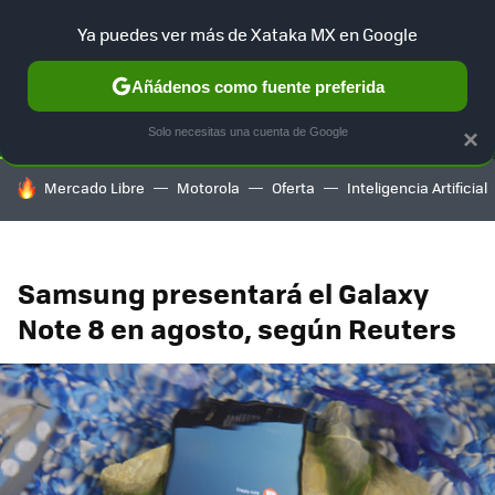
Ya puedes ver más de Xataka MX en Google
SELECCIÓN
GAMING
HOME
AUTO
TERRITORIO SAM
Añádenos como fuente preferida
Solo necesitas una cuenta de Google
×
HOY SE HABLA DE
Mercado Libre
Motorola
Oferta
Inteligencia Artificial
Samsung presentará el Galaxy
Note 8 en agosto, según Reuters