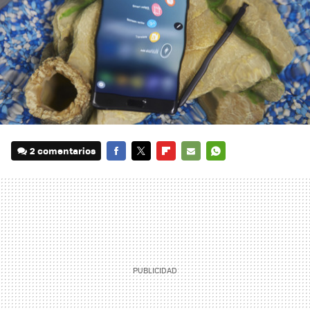
2 comentarios
FACEBOOK
TWITTER
FLIPBOARD
E-
WHATSAPP
MAIL