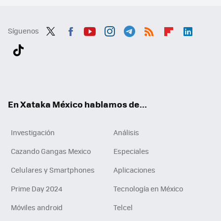
Síguenos
Twit
Fac
You
Inst
Tele
RSS
Flip
Link
ter
ebo
tub
agr
gra
boa
edI
Tikt
ok
e
am
m
rd
n
ok
En Xataka México hablamos de...
Investigación
Análisis
Cazando Gangas Mexico
Especiales
Celulares y Smartphones
Aplicaciones
Prime Day 2024
Tecnología en México
Móviles android
Telcel