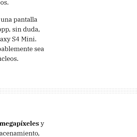
os.
una pantalla
pp, sin duda,
axy S4 Mini.
bablemente sea
cleos.
 megapíxeles
y
acenamiento,