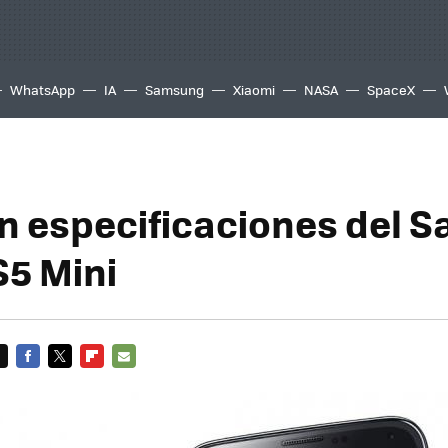
WhatsApp
IA
Samsung
Xiaomi
NASA
SpaceX
ran especificaciones del
S5 Mini
FACEBOOK
TWITTER
FLIPBOARD
E-
MAIL