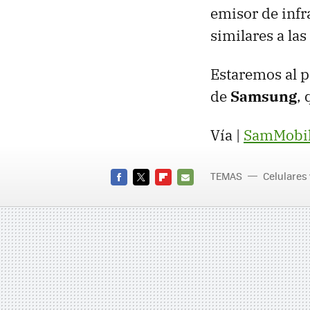
emisor de infr
similares a las
Estaremos al p
de
Samsung
,
Vía |
SamMobi
TEMAS
Celulares
FACEBOOK
TWITTER
FLIPBOARD
E-
MAIL