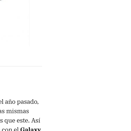
el año pasado,
las mismas
 que este. Así
 con el
Galaxy