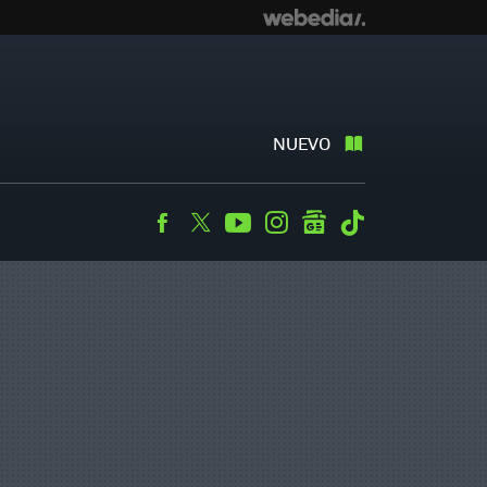
NUEVO
Facebook
Twitter
Youtube
Instagram
googlenews
Tiktok