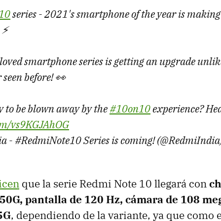
10
series - 2021's smartphone of the year is making
⚡️
-loved smartphone series is getting an upgrade unli
 seen before! 👀
y to be blown away by the
#10on10
experience? Hea
.com/vs9KGJAhOG
a - #RedmiNote10 Series is coming! (@RedmiIndia
icen
que la serie Redmi Note 10 llegará con
ch
0G, pantalla de 120 Hz, cámara de 108 meg
5G
, dependiendo de la variante, ya que como