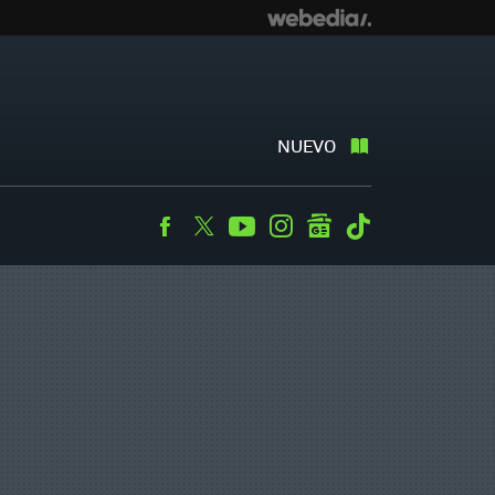
NUEVO
Facebook
Twitter
Youtube
Instagram
googlenews
Tiktok