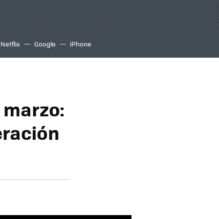
Netflix
Google
iPhone
n marzo:
eración