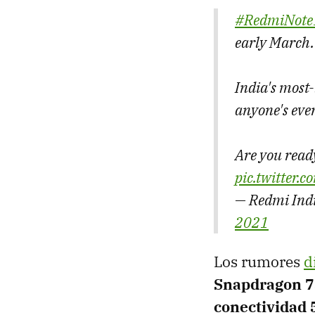
#RedmiNote
early March. 
India's most
anyone's ever
Are you read
pic.twitter
— Redmi Indi
2021
Los rumores
d
Snapdragon 75
conectividad 