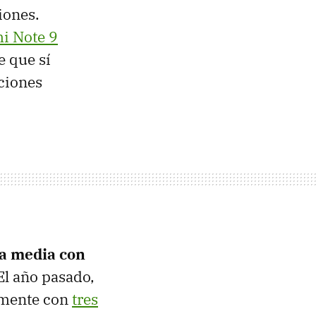
iones.
mi Note 9
e que sí
aciones
ma media con
 El año pasado,
amente con
tres