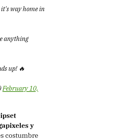
 it's way home in
ke anything
ds up! 🔥
)
February 10,
ipset
apixeles y
 es costumbre