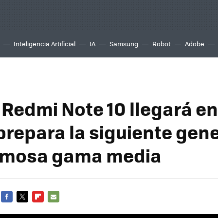
Inteligencia Artificial
IA
Samsung
Robot
Adobe
e Redmi Note 10 llegará e
prepara la siguiente gen
famosa gama media
FACEBOOK
TWITTER
FLIPBOARD
E-