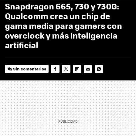
Snapdragon 665, 730 y 730G:
Qualcomm crea un chip de
gama media para gamers con
overclock y más inteligencia
artificial
Sin comentarios
FACEBOOK
TWITTER
FLIPBOARD
E-
WHATSAPP
MAIL