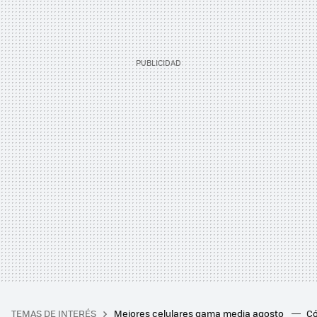
TEMAS DE INTERÉS
Mejores celulares gama media agosto
Có