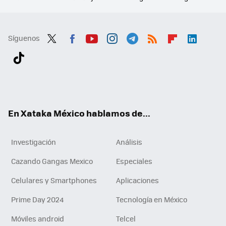
Síguenos
Twit
Fac
You
Inst
Tele
RSS
Flip
Link
ter
ebo
tub
agr
gra
boa
edI
Tikt
ok
e
am
m
rd
n
ok
En Xataka México hablamos de...
Investigación
Análisis
Cazando Gangas Mexico
Especiales
Celulares y Smartphones
Aplicaciones
Prime Day 2024
Tecnología en México
Móviles android
Telcel