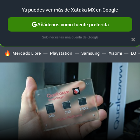
Ya puedes ver más de Xataka MX en Google
SELECCIÓN
GAMING
HOME
AUTO
TERRITORIO SAM
Añádenos como fuente preferida
Solo necesitas una cuenta de Google
×
HOY SE HABLA DE
Mercado Libre
Playstation
Samsung
Xiaomi
LG