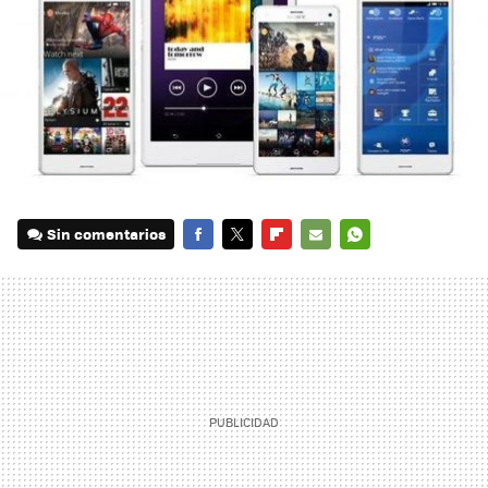
Sin comentarios
FACEBOOK
TWITTER
FLIPBOARD
E-
WHATSAPP
MAIL