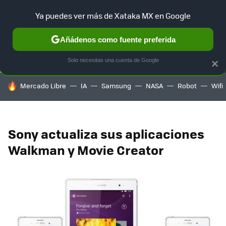
Ya puedes ver más de Xataka MX en Google
SELECCIÓN
GAMING
HOME
AUTO
TERRITORIO SAM
Añádenos como fuente preferida
Solo necesitas una cuenta de Google
×
HOY SE HABLA DE
Mercado Libre
IA
Samsung
NASA
Robot
Wifi
Sony actualiza sus aplicaciones
Walkman y Movie Creator