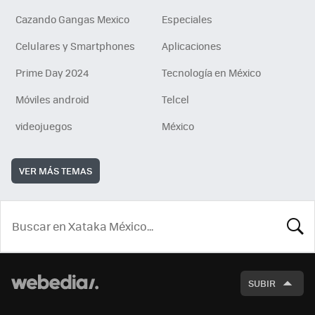
Cazando Gangas Mexico
Especiales
Celulares y Smartphones
Aplicaciones
Prime Day 2024
Tecnología en México
Móviles android
Telcel
videojuegos
México
VER MÁS TEMAS
BUSCA
SUBIR