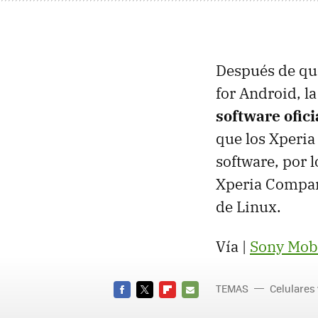
Después de que
for Android, 
software ofici
que los Xperia
software, por 
Xperia Compan
de Linux.
Vía |
Sony Mob
TEMAS
Celulares
FACEBOOK
TWITTER
FLIPBOARD
E-