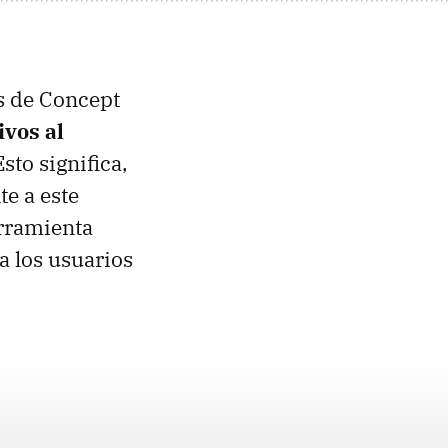
es de Concept
ivos al
sto significa,
e a este
erramienta
 los usuarios