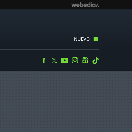
NUEVO
Facebook
Twitter
Youtube
Instagram
googlenews
Tiktok