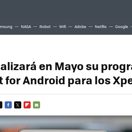
msung
NASA
Robot
Wifi
Adobe
Netflix
Google
nalizará en Mayo su prog
 for Android para los Xpe
FACEBOOK
TWITTER
FLIPBOARD
E-
MAIL