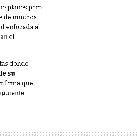
ene planes para
rte de muchos
d enfocada al
an el
stas donde
de su
nfirma que
siguiente