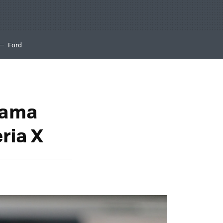
Ford
rama
ria X