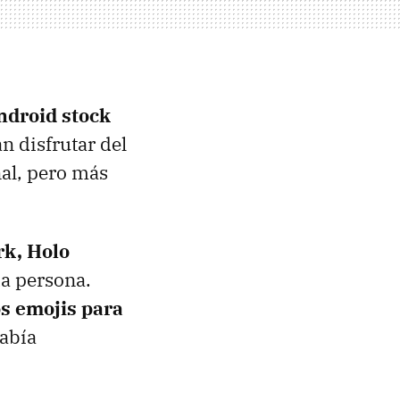
Android stock
n disfrutar del
nal, pero más
rk, Holo
da persona.
os emojis para
abía