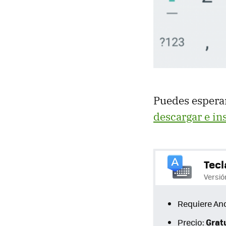
Puedes esperar
descargar e in
Tecl
Versió
Requiere An
Grat
Precio: