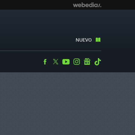
NUEVO
Facebook
Twitter
Youtube
Instagram
googlenews
Tiktok