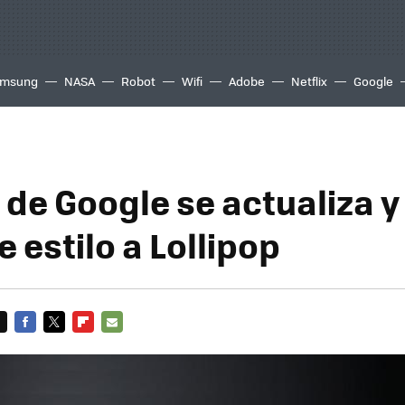
msung
NASA
Robot
Wifi
Adobe
Netflix
Google
 de Google se actualiza y
 estilo a Lollipop
FACEBOOK
TWITTER
FLIPBOARD
E-
MAIL