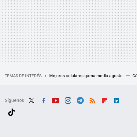
TEMAS DE INTERÉS
Mejores celulares gama media agosto
Có
Síguenos
Twit
Fac
You
Inst
Tele
RSS
Flip
Link
ter
ebo
tub
agr
gra
boa
edI
Tikt
ok
e
am
m
rd
n
ok