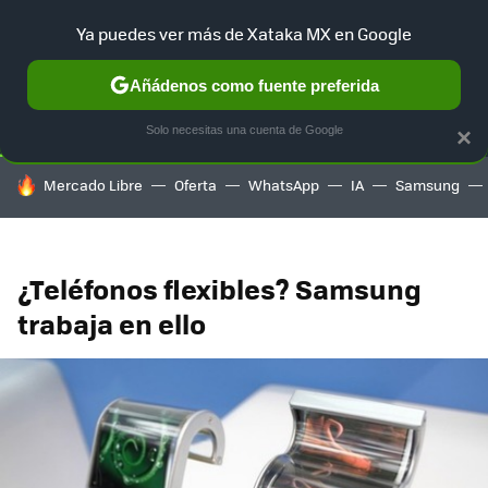
Ya puedes ver más de Xataka MX en Google
SELECCIÓN
GAMING
HOME
AUTO
TERRITORIO SAM
Añádenos como fuente preferida
Solo necesitas una cuenta de Google
×
HOY SE HABLA DE
Mercado Libre
Oferta
WhatsApp
IA
Samsung
¿Teléfonos flexibles? Samsung
trabaja en ello