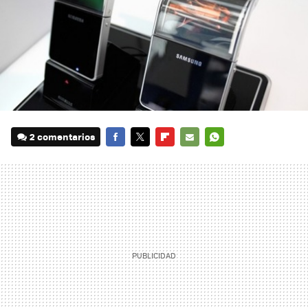
2 comentarios
FACEBOOK
TWITTER
FLIPBOARD
E-
WHATSAPP
MAIL