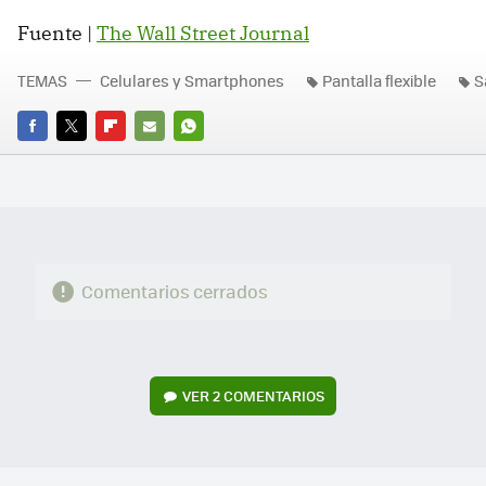
Fuente |
The Wall Street Journal
TEMAS
Celulares y Smartphones
Pantalla flexible
S
FACEBOOK
TWITTER
FLIPBOARD
E-
WHATSAPP
MAIL
Comentarios cerrados
VER
2 COMENTARIOS