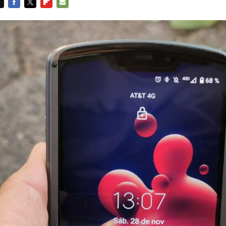
FACEBOOK
TWITTER
FLIPBOARD
E-
MAIL