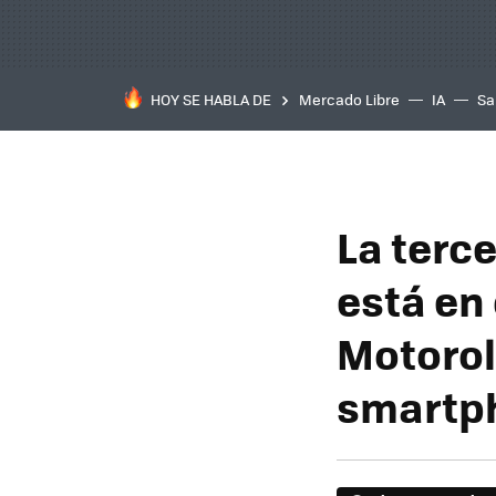
HOY SE HABLA DE
Mercado Libre
IA
Sa
La terc
está en
Motorol
smartph