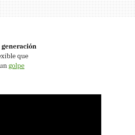
a generación
exible que
 un
golpe