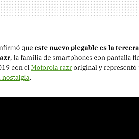
onfirmó que
este nuevo plegable es la tercer
razr
, la familia de smartphones con pantalla fl
019 con el
Motorola razr
original y representó
 nostalgia
.