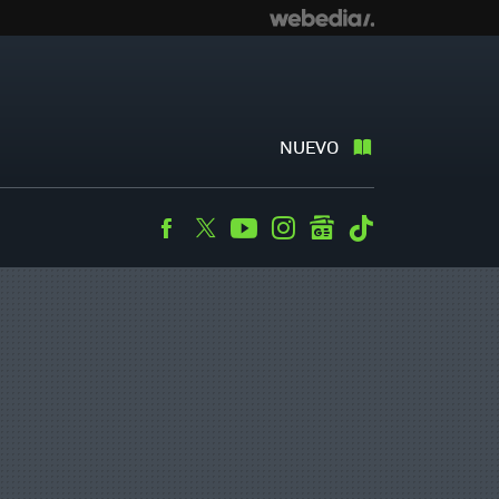
NUEVO
Facebook
Twitter
Youtube
Instagram
googlenews
Tiktok