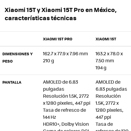
Xiaomi 15T y Xiaomi 15T Pro en México,
características técnicas
XIAOMI 15T PRO
XIAOMI 15T
162.7 x 77.9 x 7.96 mm
163.2 x 78.0 x
DIMENSIONES Y
210 g
7.50 mm
PESO
194 g
AMOLED de 6.83
AMOLED de
PANTALLA
pulgadas
6.83 pulgadas
Resolución 1.5K, 2772
Resolución
x 1280 pixeles, 447 ppi
1.5K, 2772 x
Tasa de refresco de
1280 pixeles,
144 Hz
447 ppi
HDR10+, Dolby Vision
Tasa de
Gama de colores DCI-
refresco de 120