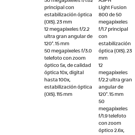
principal con
Light Fusion
estabilización óptica
800 de 50
(OIS). 23 mm
megapixeles
12 megapixeles f/2.2
f/1.7 principal
ultra gran angular de
con
120°. 15 mm
estabilización
50 megapixeles f/3.0
óptica (OIS). 23
telefoto con zoom
mm
óptico 5x, de calidad
12
óptica 10x, digital
megapixeles
hasta 100x,
f/2.2 ultra gran
estabilización óptica
angular de
(OIS). 115 mm
120°. 15 mm
50
megapixeles
f/1.9 telefoto
con zoom
óptico 2.6x,