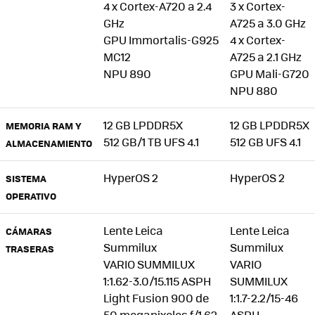
4 x Cortex-A720 a 2.4
3 x Cortex-
GHz
A725 a 3.0 GHz
GPU Immortalis-G925
4 x Cortex-
MC12
A725 a 2.1 GHz
NPU 890
GPU Mali-G720
NPU 880
12 GB LPDDR5X
12 GB LPDDR5X
MEMORIA RAM Y
512 GB/1 TB UFS 4.1
512 GB UFS 4.1
ALMACENAMIENTO
HyperOS 2
HyperOS 2
SISTEMA
OPERATIVO
Lente Leica
Lente Leica
CÁMARAS
Summilux
Summilux
TRASERAS
VARIO SUMMILUX
VARIO
1:1.62-3.0/15.115 ASPH
SUMMILUX
Light Fusion 900 de
1:1.7-2.2/15-46
50 megapixeles f/1.62
ASPH