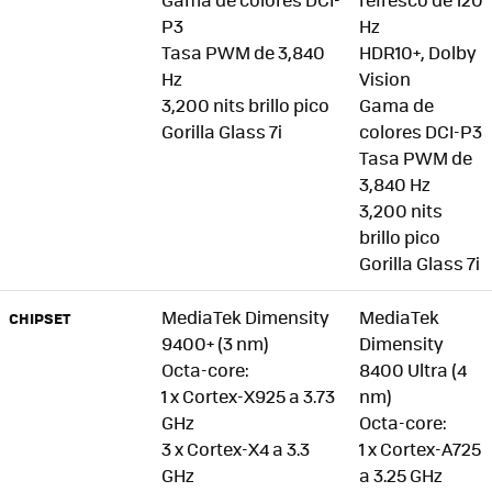
P3
Hz
Tasa PWM de 3,840
HDR10+, Dolby
Hz
Vision
3,200 nits brillo pico
Gama de
Gorilla Glass 7i
colores DCI-P3
Tasa PWM de
3,840 Hz
3,200 nits
brillo pico
Gorilla Glass 7i
MediaTek Dimensity
MediaTek
CHIPSET
9400+ (3 nm)
Dimensity
Octa-core:
8400 Ultra (4
1 x Cortex-X925 a 3.73
nm)
GHz
Octa-core:
3 x Cortex-X4 a 3.3
1 x Cortex-A725
GHz
a 3.25 GHz