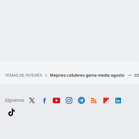
TEMAS DE INTERÉS
Mejores celulares gama media agosto
Có
Síguenos
Twit
Fac
You
Inst
Tele
RSS
Flip
Link
ter
ebo
tub
agr
gra
boa
edI
Tikt
ok
e
am
m
rd
n
ok