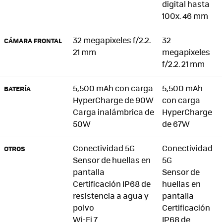
digital hasta
100x. 46 mm
32 megapixeles f/2.2.
32
CÁMARA FRONTAL
21 mm
megapixeles
f/2.2. 21 mm
5,500 mAh con carga
5,500 mAh
BATERÍA
HyperCharge de 90W
con carga
Carga inalámbrica de
HyperCharge
50W
de 67W
Conectividad 5G
Conectividad
OTROS
Sensor de huellas en
5G
pantalla
Sensor de
Certificación IP68 de
huellas en
resistencia a agua y
pantalla
polvo
Certificación
Wi-Fi 7
IP68 de