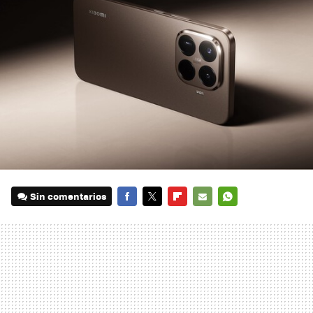
Sin comentarios
FACEBOOK
TWITTER
FLIPBOARD
E-
WHATSAPP
MAIL