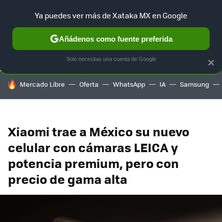
Ya puedes ver más de Xataka MX en Google
SELECCIÓN
GAMING
HOME
AUTO
TERRITORIO SAM
Añádenos como fuente preferida
Solo necesitas una cuenta de Google
×
HOY SE HABLA DE
Mercado Libre
Oferta
WhatsApp
IA
Samsung
Xiaomi trae a México su nuevo
celular con cámaras LEICA y
potencia premium, pero con
precio de gama alta