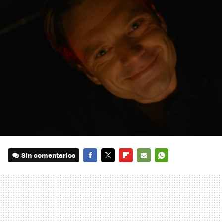
Sin comentarios
FACEBOOK
TWITTER
FLIPBOARD
E-
WHATSAPP
MAIL