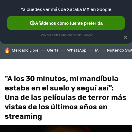
Ya puedes ver más de Xataka MX en Google
SELECCIÓN
GAMING
HOME
AUTO
TERRITORIO SAM
Añádenos como fuente preferida
Solo necesitas una cuenta de Google
×
HOY SE HABLA DE
Mercado Libre
Oferta
WhatsApp
IA
Nintendo Swi
"A los 30 minutos, mi mandíbula
estaba en el suelo y seguí así":
Una de las películas de terror más
vistas de los últimos años en
streaming