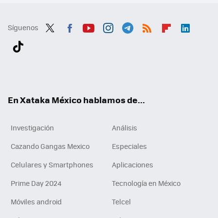
Síguenos
Twit
Fac
You
Inst
Tele
RSS
Flip
Link
ter
ebo
tub
agr
gra
boa
edI
Tikt
ok
e
am
m
rd
n
ok
En Xataka México hablamos de...
Investigación
Análisis
Cazando Gangas Mexico
Especiales
Celulares y Smartphones
Aplicaciones
Prime Day 2024
Tecnología en México
Móviles android
Telcel