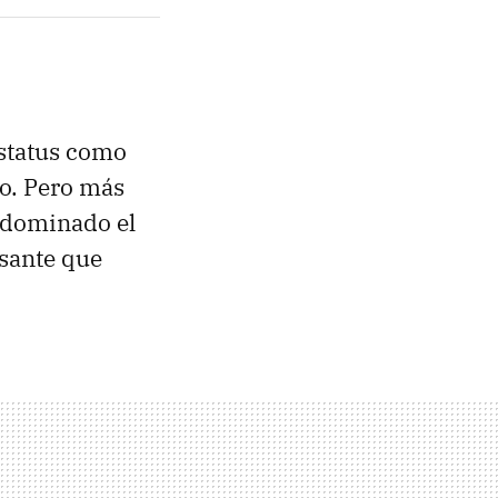
status como
to. Pero más
r dominado el
esante que