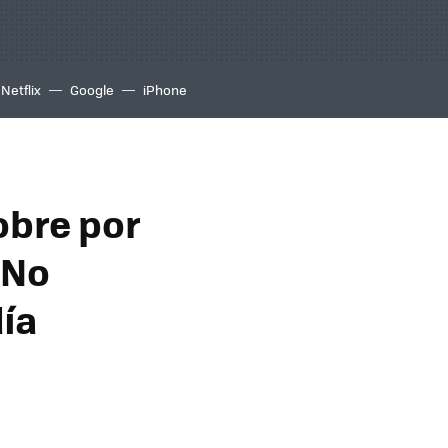
Netflix
Google
iPhone
obre por
"No
día