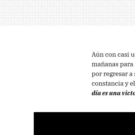
Aún con casi un
mañanas para d
por regresar a
constancia y e
día es
una vict