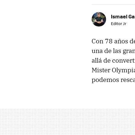
Ismael Ga
Editor Jr
Con 78 años d
una de las gra
allá de conver
Mister Olympia
podemos resca