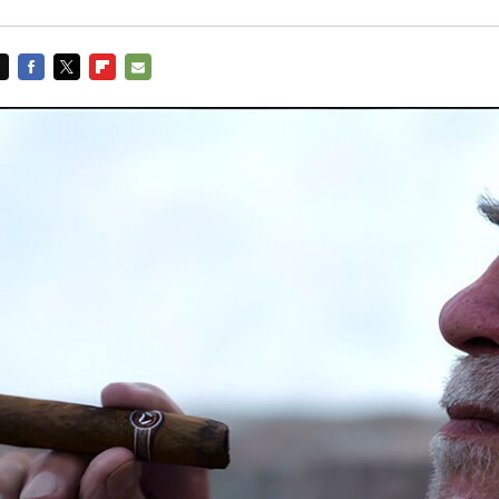
FACEBOOK
TWITTER
FLIPBOARD
E-
MAIL