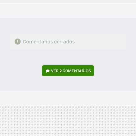
FACEBOOK
TWITTER
FLIPBOARD
E-
WHATSAPP
MAIL
Comentarios cerrados
VER
2 COMENTARIOS