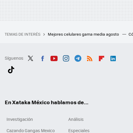
TEMAS DE INTERÉS
Mejores celulares gama media agosto
Có
Síguenos
Twit
Fac
You
Inst
Tele
RSS
Flip
Link
ter
ebo
tub
agr
gra
boa
edI
Tikt
ok
e
am
m
rd
n
ok
En Xataka México hablamos de...
Investigación
Análisis
Cazando Gangas Mexico
Especiales