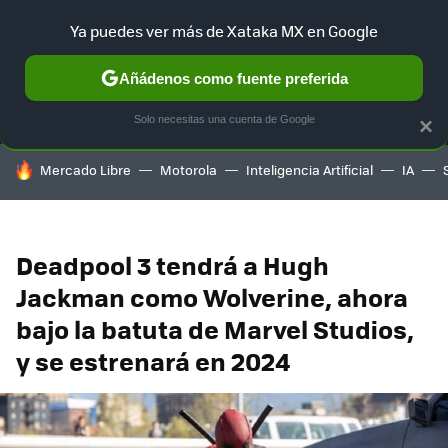
Ya puedes ver más de Xataka MX en Google
MENÚ
NUEVO
Añádenos como fuente preferida
SELECCIÓN
GAMING
HOME
AUTO
TERRITORIO SAM
Solo necesitas una cuenta de Google
×
HOY SE HABLA DE
Mercado Libre
Motorola
Inteligencia Artificial
IA
Deadpool 3 tendrá a Hugh
Jackman como Wolverine, ahora
bajo la batuta de Marvel Studios,
y se estrenará en 2024