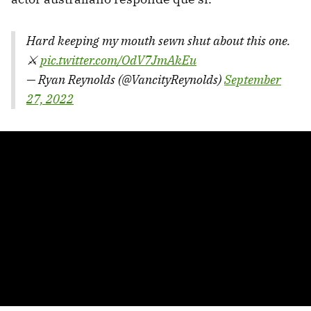
Hard keeping my mouth sewn shut about this one.
⚔️
pic.twitter.com/OdV7JmAkEu
— Ryan Reynolds (@VancityReynolds)
September
27, 2022