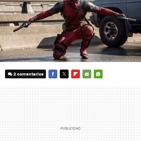
2 comentarios
FACEBOOK
TWITTER
FLIPBOARD
E-
WHATSAPP
MAIL