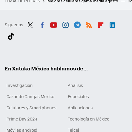
TEMAS DE INTERÉS
Mejores celulares gama media agosto
Có
Síguenos
Twit
Fac
You
Inst
Tele
RSS
Flip
Link
ter
ebo
tub
agr
gra
boa
edI
Tikt
ok
e
am
m
rd
n
ok
En Xataka México hablamos de...
Investigación
Análisis
Cazando Gangas Mexico
Especiales
Celulares y Smartphones
Aplicaciones
Prime Day 2024
Tecnología en México
Móviles android
Telcel