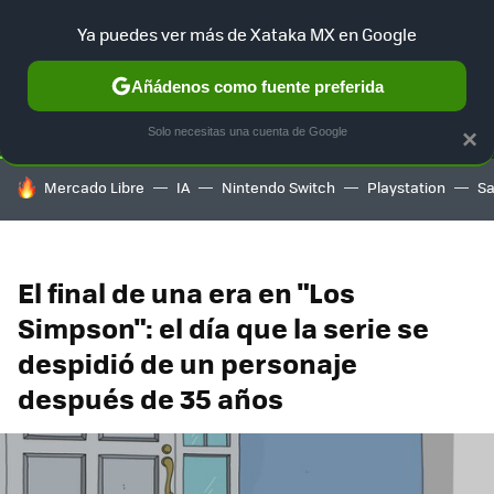
Ya puedes ver más de Xataka MX en Google
SELECCIÓN
GAMING
HOME
AUTO
TERRITORIO SAM
Añádenos como fuente preferida
Solo necesitas una cuenta de Google
×
HOY SE HABLA DE
Mercado Libre
IA
Nintendo Switch
Playstation
S
El final de una era en "Los
Simpson": el día que la serie se
despidió de un personaje
después de 35 años