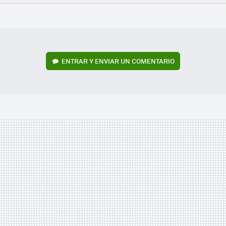
FACEBOOK
TWITTER
FLIPBOARD
E-
WHATSAPP
MAIL
ENTRAR Y ENVIAR UN COMENTARIO