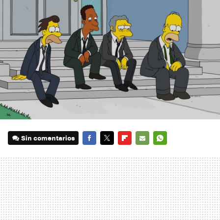
Sin comentarios
FACEBOOK
TWITTER
FLIPBOARD
E-
WHATSAPP
MAIL