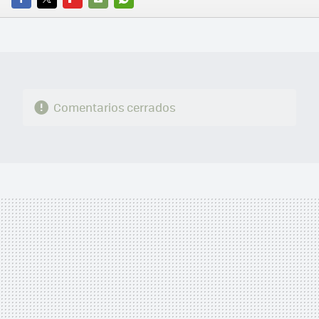
FACEBOOK
TWITTER
FLIPBOARD
E-
WHATSAPP
MAIL
Comentarios cerrados