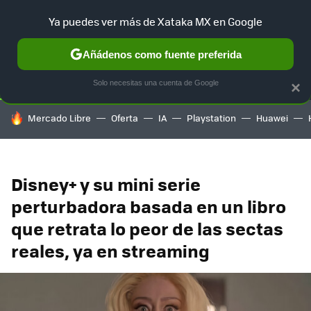
Ya puedes ver más de Xataka MX en Google
SELECCIÓN
GAMING
HOME
AUTO
TERRITORIO SAM
Añádenos como fuente preferida
Solo necesitas una cuenta de Google
×
HOY SE HABLA DE
Mercado Libre
Oferta
IA
Playstation
Huawei
Disney+ y su mini serie
perturbadora basada en un libro
que retrata lo peor de las sectas
reales, ya en streaming