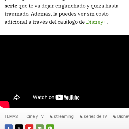
serie
que te va dejar enganchado y quizá hasta
traumado. Además, la puedes ver sin costo
adicional a través del catálogo de
Disney+
.
TEMAS
Cine y TV
streaming
series de TV
Disne