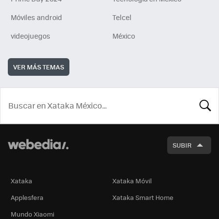
Móviles android
Telcel
videojuegos
México
VER MÁS TEMAS
BUSCA
SUBIR
Xataka
Xataka Móvil
Applesfera
Xataka Smart Home
Mundo Xiaomi