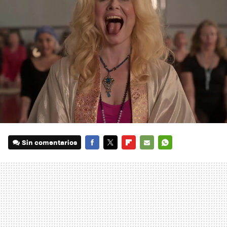
Sin comentarios
FACEBOOK
TWITTER
FLIPBOARD
E-
WHATSAPP
MAIL