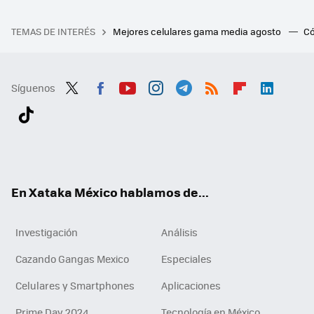
TEMAS DE INTERÉS
Mejores celulares gama media agosto
Có
Síguenos
Twit
Fac
You
Inst
Tele
RSS
Flip
Link
ter
ebo
tub
agr
gra
boa
edI
Tikt
ok
e
am
m
rd
n
ok
En Xataka México hablamos de...
Investigación
Análisis
Cazando Gangas Mexico
Especiales
Celulares y Smartphones
Aplicaciones
Prime Day 2024
Tecnología en México