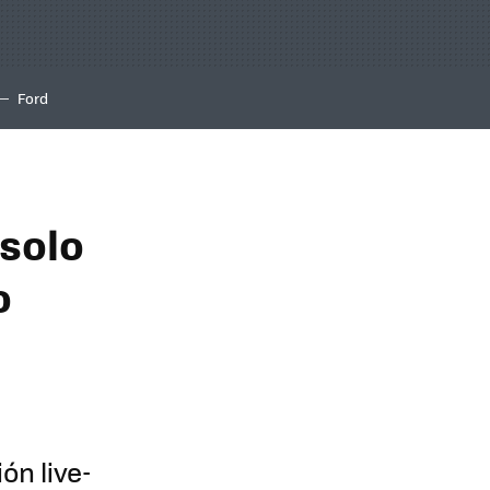
Ford
 solo
o
ón live-