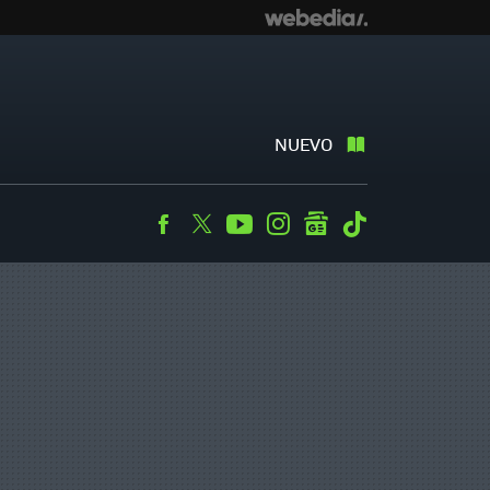
NUEVO
Facebook
Twitter
Youtube
Instagram
googlenews
Tiktok