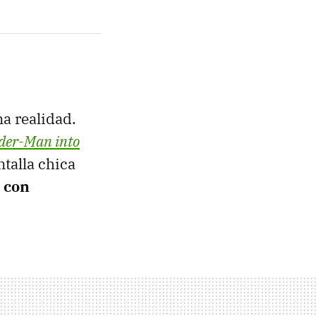
na realidad.
der-Man into
ntalla chica
:
con