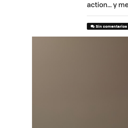
action... y 
Sin comentarios