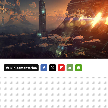
Sin comentarios
FACEBOOK
TWITTER
FLIPBOARD
E-
WHATSAPP
MAIL