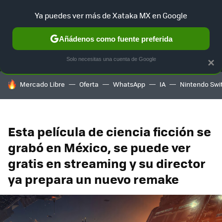
Ya puedes ver más de Xataka MX en Google
MENÚ
NUEVO
Añádenos como fuente preferida
SELECCIÓN
GAMING
HOME
AUTO
TERRITORIO SAM
Solo necesitas una cuenta de Google
×
HOY SE HABLA DE
Mercado Libre
Oferta
WhatsApp
IA
Nintendo Swi
Esta película de ciencia ficción se
grabó en México, se puede ver
gratis en streaming y su director
ya prepara un nuevo remake