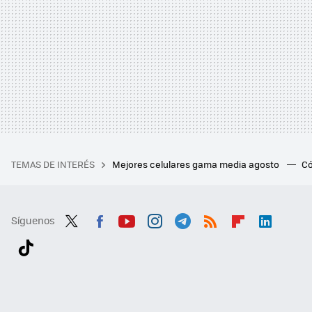
TEMAS DE INTERÉS
Mejores celulares gama media agosto
Có
Síguenos
Twit
Fac
You
Inst
Tele
RSS
Flip
Link
ter
ebo
tub
agr
gra
boa
edI
Tikt
ok
e
am
m
rd
n
ok