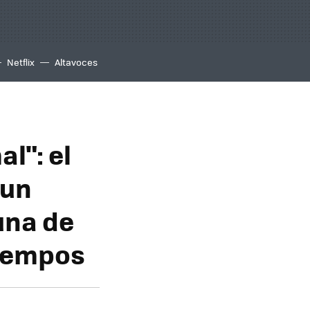
Netflix
Altavoces
l": el
 un
una de
tiempos