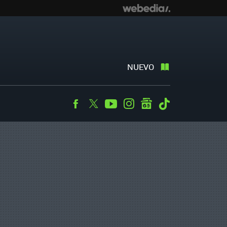
NUEVO
Facebook
Twitter
Youtube
Instagram
googlenews
Tiktok