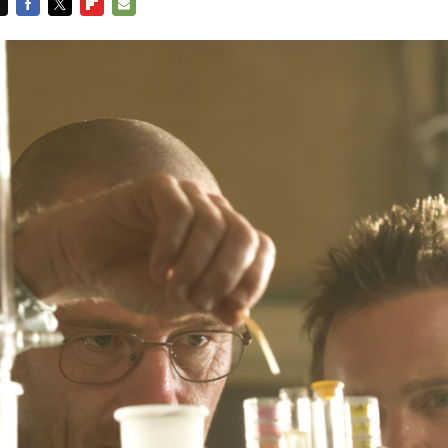
FACEBOOK
TWITTER
FLIPBOARD
E-
MAIL