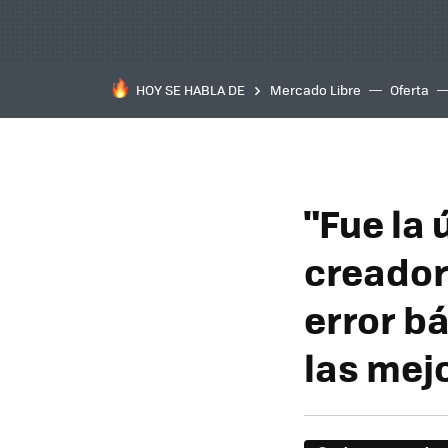
HOY SE HABLA DE
Mercado Libre
Oferta
"Fue la 
creador
error b
las mej