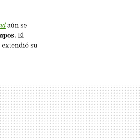
ad
aún se
empos
. El
, extendió su