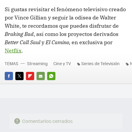
Si gustas revisitar el fenómeno televisivo creado
por Vince Gillian y seguir la odisea de Walter
White, te recordamos que puedes disfrutar de
Braking Bad
, así como los proyectos derivados
Better Call Saul
y
El Camino,
en exclusiva por
Netflix
.
TEMAS
Streaming
Cine y TV
Series de Televisión
N
FACEBOOK
TWITTER
FLIPBOARD
E-
WHATSAPP
MAIL
Comentarios cerrados