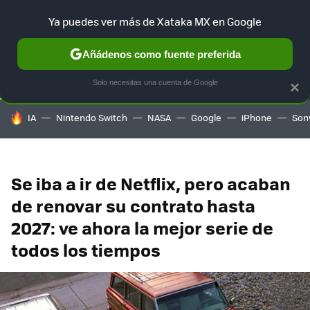
Ya puedes ver más de Xataka MX en Google
SELECCIÓN
GAMING
HOME
AUTO
TERRITORIO SAM
Añádenos como fuente preferida
Solo necesitas una cuenta de Google
×
HOY SE HABLA DE
IA
Nintendo Switch
NASA
Google
iPhone
Son
Se iba a ir de Netflix, pero acaban
de renovar su contrato hasta
2027: ve ahora la mejor serie de
todos los tiempos