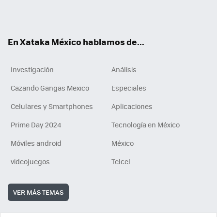
Tikt
ok
e
am
m
rd
n
ok
En Xataka México hablamos de...
Investigación
Análisis
Cazando Gangas Mexico
Especiales
Celulares y Smartphones
Aplicaciones
Prime Day 2024
Tecnología en México
Móviles android
México
videojuegos
Telcel
VER MÁS TEMAS