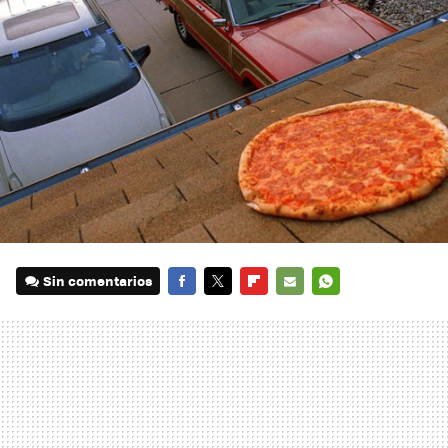
Sin comentarios
FACEBOOK
TWITTER
FLIPBOARD
E-
WHATSAPP
MAIL