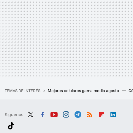
TEMAS DE INTERÉS
Mejores celulares gama media agosto
Có
Síguenos
Twit
Fac
You
Inst
Tele
RSS
Flip
Link
ter
ebo
tub
agr
gra
boa
edI