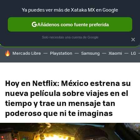
Ya puedes ver más de Xataka MX en Google
SELECCIÓN
GAMING
HOME
AUTO
TERRITORIO SAM
Añádenos como fuente preferida
Solo necesitas una cuenta de Google
×
HOY SE HABLA DE
Mercado Libre
Playstation
Samsung
Xiaomi
LG
Hoy en Netflix: México estrena su
nueva película sobre viajes en el
tiempo y trae un mensaje tan
poderoso que ni te imaginas