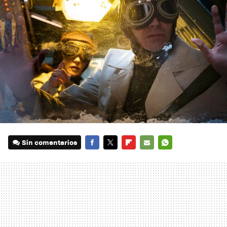
Sin comentarios
FACEBOOK
TWITTER
FLIPBOARD
E-
WHATSAPP
MAIL