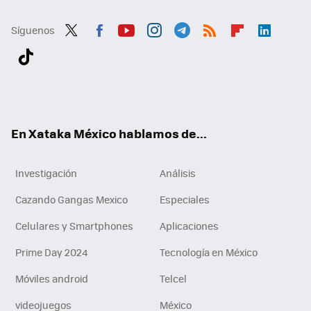
Síguenos
Twit
Fac
You
Inst
Tele
RSS
Flip
Link
ter
ebo
tub
agr
gra
boa
edI
Tikt
ok
e
am
m
rd
n
ok
En Xataka México hablamos de...
Investigación
Análisis
Cazando Gangas Mexico
Especiales
Celulares y Smartphones
Aplicaciones
Prime Day 2024
Tecnología en México
Móviles android
Telcel
videojuegos
México