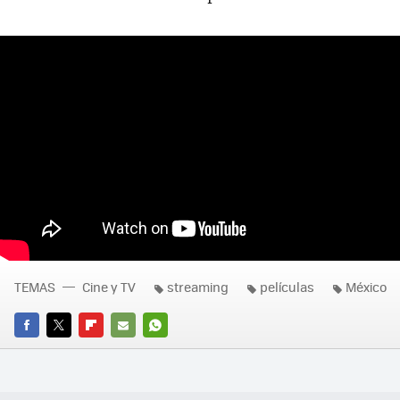
TEMAS
Cine y TV
streaming
películas
México
FACEBOOK
TWITTER
FLIPBOARD
E-
WHATSAPP
MAIL