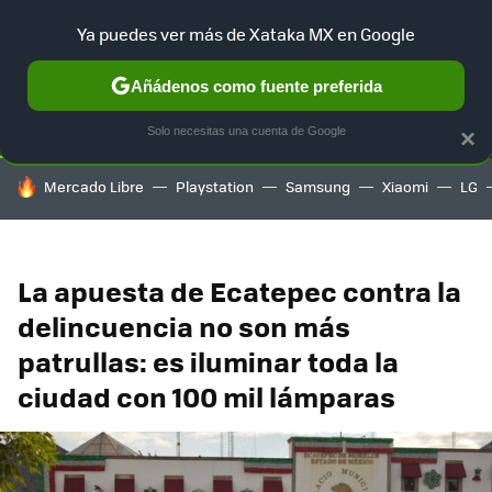
Ya puedes ver más de Xataka MX en Google
SELECCIÓN
GAMING
HOME
AUTO
TERRITORIO SAM
Añádenos como fuente preferida
Solo necesitas una cuenta de Google
×
HOY SE HABLA DE
Mercado Libre
Playstation
Samsung
Xiaomi
LG
La apuesta de Ecatepec contra la
delincuencia no son más
patrullas: es iluminar toda la
ciudad con 100 mil lámparas