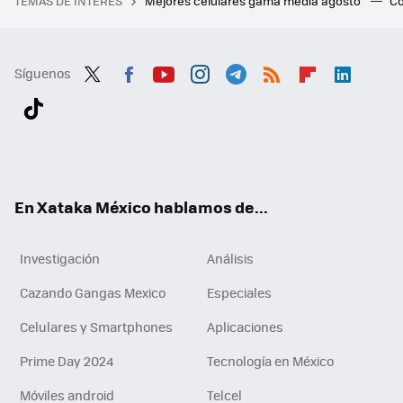
TEMAS DE INTERÉS
Mejores celulares gama media agosto
Có
Síguenos
Twit
Fac
You
Inst
Tele
RSS
Flip
Link
ter
ebo
tub
agr
gra
boa
edI
Tikt
ok
e
am
m
rd
n
ok
En Xataka México hablamos de...
Investigación
Análisis
Cazando Gangas Mexico
Especiales
Celulares y Smartphones
Aplicaciones
Prime Day 2024
Tecnología en México
Móviles android
Telcel