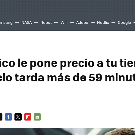
msung
NASA
Robot
Wifi
Adobe
Netflix
Google
co le pone precio a tu ti
icio tarda más de 59 minu
FACEBOOK
TWITTER
FLIPBOARD
E-
MAIL