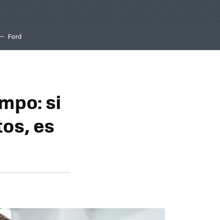
Ford
empo: si
tos, es