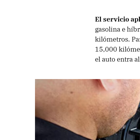
El servicio a
gasolina e híb
kilómetros. P
15,000 kilómet
el auto entra al 