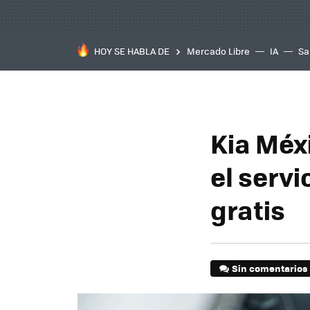
HOY SE HABLA DE
Mercado Libre
IA
Sa
Kia Méxi
el serv
gratis
Sin comentarios