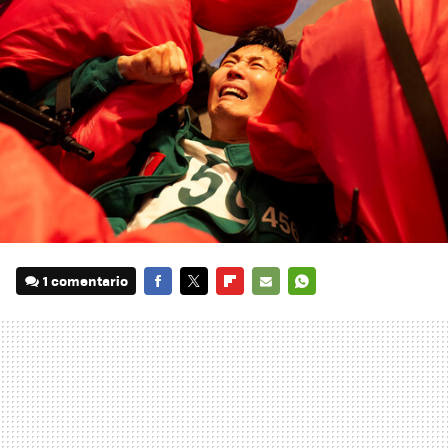
1 comentario
FACEBOOK
TWITTER
FLIPBOARD
E-
WHATSAPP
MAIL