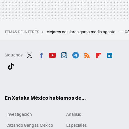
TEMAS DE INTERÉS
Mejores celulares gama media agosto
Có
Síguenos
Twit
Fac
You
Inst
Tele
RSS
Flip
Link
ter
ebo
tub
agr
gra
boa
edI
Tikt
ok
e
am
m
rd
n
ok
En Xataka México hablamos de...
Investigación
Análisis
Cazando Gangas Mexico
Especiales