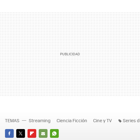
TEMAS
Streaming
Ciencia Ficción
Cine y TV
Series d