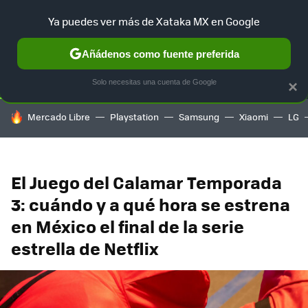
Ya puedes ver más de Xataka MX en Google
SELECCIÓN
GAMING
HOME
AUTO
TERRITORIO SAM
Añádenos como fuente preferida
Solo necesitas una cuenta de Google
×
HOY SE HABLA DE
Mercado Libre
Playstation
Samsung
Xiaomi
LG
El Juego del Calamar Temporada
3: cuándo y a qué hora se estrena
en México el final de la serie
estrella de Netflix