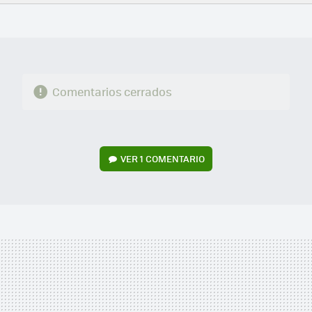
FACEBOOK
TWITTER
FLIPBOARD
E-
WHATSAPP
MAIL
Comentarios cerrados
VER
1 COMENTARIO