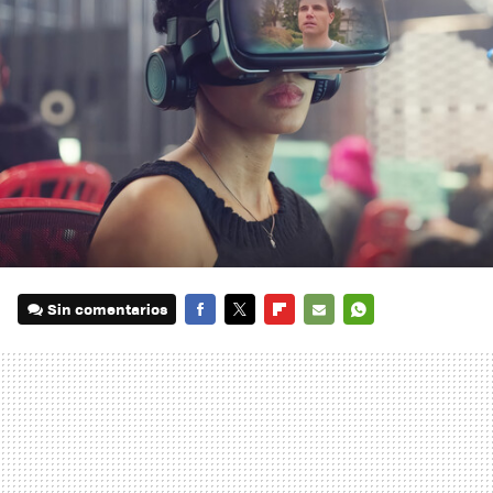
Sin comentarios
FACEBOOK
TWITTER
FLIPBOARD
E-
WHATSAPP
MAIL