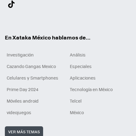
Twit
Fac
You
Inst
Tele
RSS
Flip
Link
ter
ebo
tub
agr
gra
boa
edI
Tikt
ok
e
am
m
rd
n
ok
En Xataka México hablamos de...
Investigación
Análisis
Cazando Gangas Mexico
Especiales
Celulares y Smartphones
Aplicaciones
Prime Day 2024
Tecnología en México
Móviles android
Telcel
videojuegos
México
VER MÁS TEMAS