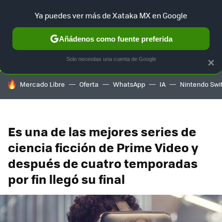
Ya puedes ver más de Xataka MX en Google
SELECCIÓN
GAMING
HOME
AUTO
TERRITORIO SAM
Añádenos como fuente preferida
Solo necesitas una cuenta de Google
×
HOY SE HABLA DE
Mercado Libre
Oferta
WhatsApp
IA
Nintendo Swi
Es una de las mejores series de
ciencia ficción de Prime Video y
después de cuatro temporadas
por fin llegó su final