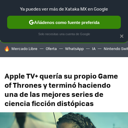
Ya puedes ver más de Xataka MX en Google
SELECCIÓN
GAMING
HOME
AUTO
TERRITORIO SAM
Añádenos como fuente preferida
Solo necesitas una cuenta de Google
×
HOY SE HABLA DE
Mercado Libre
Oferta
WhatsApp
IA
Nintendo Swi
Apple TV+ quería su propio Game
of Thrones y terminó haciendo
una de las mejores series de
ciencia ficción distópicas