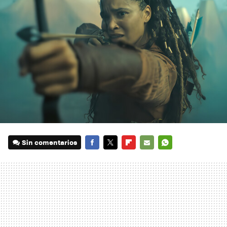
Sin comentarios
FACEBOOK
TWITTER
FLIPBOARD
E-
WHATSAPP
MAIL