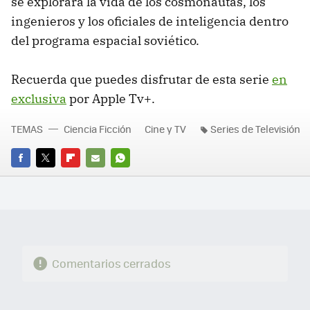
se explorará la vida de los cosmonautas, los
ingenieros y los oficiales de inteligencia dentro
del programa espacial soviético.
Recuerda que puedes disfrutar de esta serie
en
exclusiva
por Apple Tv+.
TEMAS
Ciencia Ficción
Cine y TV
Series de Televisión
FACEBOOK
TWITTER
FLIPBOARD
E-
WHATSAPP
MAIL
Comentarios cerrados