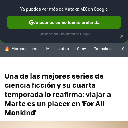
Ya puedes ver más de Xataka MX en Google
SELECCIÓN
GAMING
HOME
AUTO
TERRITORIO SAM
Añádenos como fuente preferida
Solo necesitas una cuenta de Google
×
HOY SE HABLA DE
Mercado Libre
IA
laptop
Sony
Tecnología
Cie
Una de las mejores series de
ciencia ficción y su cuarta
temporada lo reafirma: viajar a
Marte es un placer en 'For All
Mankind'