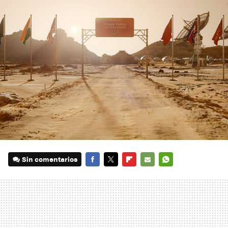
Sin comentarios
FACEBOOK
TWITTER
FLIPBOARD
E-
WHATSAPP
MAIL