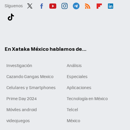
Síguenos
Twit
Fac
You
Inst
Tele
RSS
Flip
Link
ter
ebo
tub
agr
gra
boa
edI
Tikt
ok
e
am
m
rd
n
ok
En Xataka México hablamos de...
Investigación
Análisis
Cazando Gangas Mexico
Especiales
Celulares y Smartphones
Aplicaciones
Prime Day 2024
Tecnología en México
Móviles android
Telcel
videojuegos
México