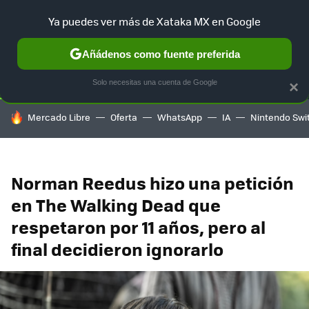
Ya puedes ver más de Xataka MX en Google
SELECCIÓN
GAMING
HOME
AUTO
TERRITORIO SAM
Añádenos como fuente preferida
Solo necesitas una cuenta de Google
×
HOY SE HABLA DE
Mercado Libre
Oferta
WhatsApp
IA
Nintendo Swi
Norman Reedus hizo una petición
en The Walking Dead que
respetaron por 11 años, pero al
final decidieron ignorarlo