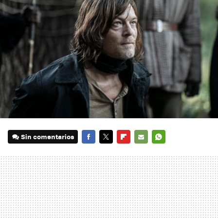
Sin comentarios
FACEBOOK
TWITTER
FLIPBOARD
E-
WHATSAPP
MAIL