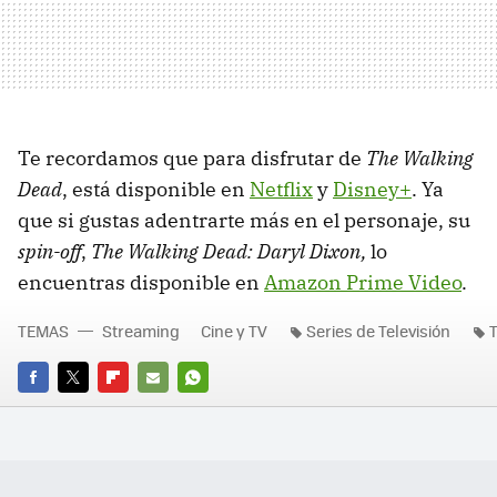
Te recordamos que para disfrutar de
The Walking
Dead
, está disponible en
Netflix
y
Disney+
. Ya
que si gustas adentrarte más en el personaje, su
spin-off
,
The Walking Dead: Daryl Dixon,
lo
encuentras disponible en
Amazon Prime Video
.
TEMAS
Streaming
Cine y TV
Series de Televisión
FACEBOOK
TWITTER
FLIPBOARD
E-
WHATSAPP
MAIL