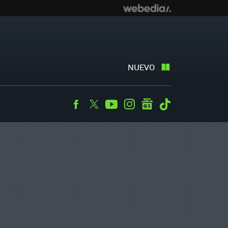
NUEVO
Facebook
Twitter
Youtube
Instagram
googlenews
Tiktok