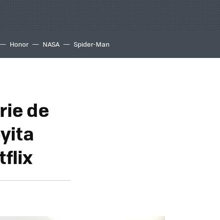
Honor
NASA
Spider-Man
rie de
oyita
flix