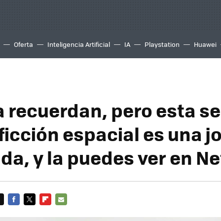
Oferta
Inteligencia Artificial
IA
Playstation
Huawei
a recuerdan, pero esta se
ficción espacial es una j
a, y la puedes ver en Net
FACEBOOK
TWITTER
FLIPBOARD
E-