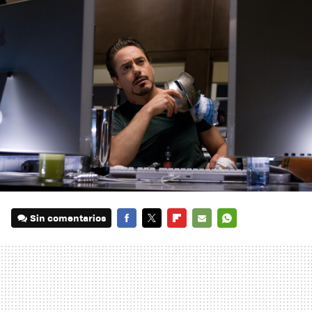
Sin comentarios
FACEBOOK
TWITTER
FLIPBOARD
E-
WHATSAPP
MAIL