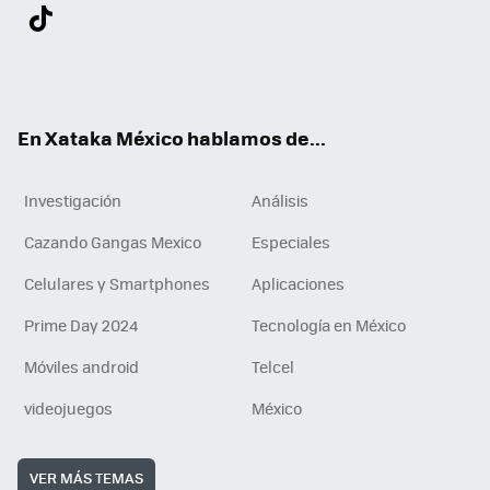
Twit
Fac
You
Inst
Tele
RSS
Flip
Link
ter
ebo
tub
agr
gra
boa
edI
Tikt
ok
e
am
m
rd
n
ok
En Xataka México hablamos de...
Investigación
Análisis
Cazando Gangas Mexico
Especiales
Celulares y Smartphones
Aplicaciones
Prime Day 2024
Tecnología en México
Móviles android
Telcel
videojuegos
México
VER MÁS TEMAS