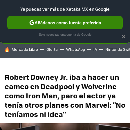
Ya puedes ver más de Xataka MX en Google
MENÚ
NUEVO
Añádenos como fuente preferida
SELECCIÓN
GAMING
HOME
AUTO
TERRITORIO SAM
Solo necesitas una cuenta de Google
×
HOY SE HABLA DE
Mercado Libre
Oferta
WhatsApp
IA
Nintendo Swi
Robert Downey Jr. iba a hacer un
cameo en Deadpool y Wolverine
como Iron Man, pero el actor ya
tenía otros planes con Marvel: "No
teníamos ni idea"