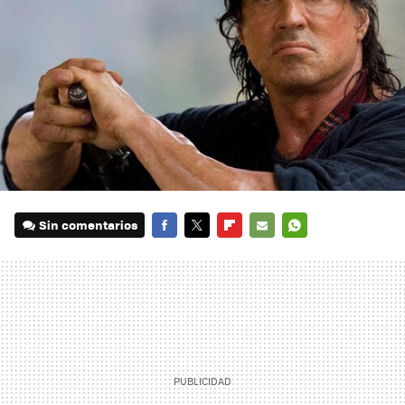
Sin comentarios
FACEBOOK
TWITTER
FLIPBOARD
E-
WHATSAPP
MAIL