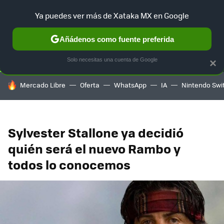
Ya puedes ver más de Xataka MX en Google
SELECCIÓN
GAMING
HOME
AUTO
TERRITORIO SAM
Añádenos como fuente preferida
Solo necesitas una cuenta de Google
×
HOY SE HABLA DE
Mercado Libre
Oferta
WhatsApp
IA
Nintendo Swi
Sylvester Stallone ya decidió
quién será el nuevo Rambo y
todos lo conocemos