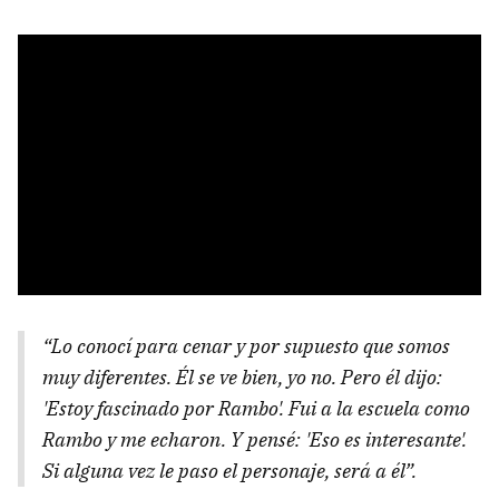
“Lo conocí para cenar y por supuesto que somos
muy diferentes. Él se ve bien, yo no. Pero él dijo:
'Estoy fascinado por Rambo'. Fui a la escuela como
Rambo y me echaron. Y pensé: 'Eso es interesante'.
Si alguna vez le paso el personaje, será a él”.