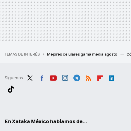
TEMAS DE INTERÉS
Mejores celulares gama media agosto
Có
Síguenos
Twit
Fac
You
Inst
Tele
RSS
Flip
Link
ter
ebo
tub
agr
gra
boa
edI
Tikt
ok
e
am
m
rd
n
ok
En Xataka México hablamos de...