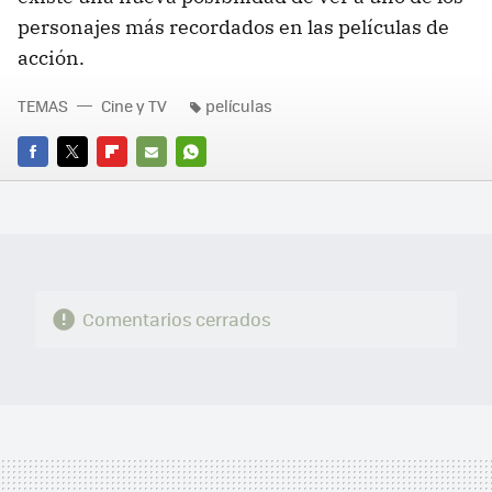
personajes más recordados en las películas de
acción.
TEMAS
Cine y TV
películas
FACEBOOK
TWITTER
FLIPBOARD
E-
WHATSAPP
MAIL
Comentarios cerrados