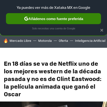
Ya puedes ver más de Xataka MX en Google
SELECCIÓN
GAMING
HOME
AUTO
TERRITORIO SAM
Añádenos como fuente preferida
Solo necesitas una cuenta de Google
×
HOY SE HABLA DE
Mercado Libre
Motorola
Oferta
Inteligencia Artificial
En 18 días se va de Netflix uno de
los mejores western de la década
pasada y no es de Clint Eastwood:
la película animada que ganó el
Oscar