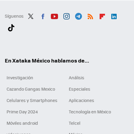
Síguenos
Twit
Fac
You
Inst
Tele
RSS
Flip
Link
ter
ebo
tub
agr
gra
boa
edI
Tikt
ok
e
am
m
rd
n
ok
En Xataka México hablamos de...
Investigación
Análisis
Cazando Gangas Mexico
Especiales
Celulares y Smartphones
Aplicaciones
Prime Day 2024
Tecnología en México
Móviles android
Telcel