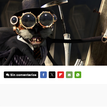
Sin comentarios
FACEBOOK
TWITTER
FLIPBOARD
E-
WHATSAPP
MAIL