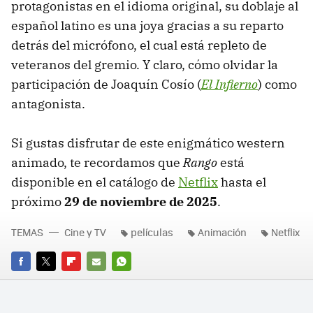
protagonistas en el idioma original, su doblaje al
español latino es una joya gracias a su reparto
detrás del micrófono, el cual está repleto de
veteranos del gremio. Y claro, cómo olvidar la
participación de Joaquín Cosío (
El Infierno
) como
antagonista.
Si gustas disfrutar de este enigmático western
animado, te recordamos que
Rango
está
disponible
en el catálogo de
Netflix
hasta el
próximo
29 de noviembre de 2025
.
TEMAS
Cine y TV
películas
Animación
Netflix
FACEBOOK
TWITTER
FLIPBOARD
E-
WHATSAPP
MAIL