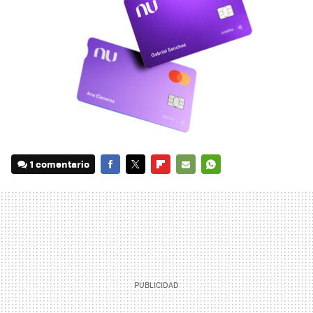
1 comentario
FACEBOOK
TWITTER
FLIPBOARD
E-
WHATSAPP
MAIL