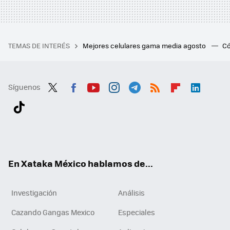
TEMAS DE INTERÉS
Mejores celulares gama media agosto
Có
Síguenos
Twit
Fac
You
Inst
Tele
RSS
Flip
Link
ter
ebo
tub
agr
gra
boa
edI
Tikt
ok
e
am
m
rd
n
ok
En Xataka México hablamos de...
Investigación
Análisis
Cazando Gangas Mexico
Especiales