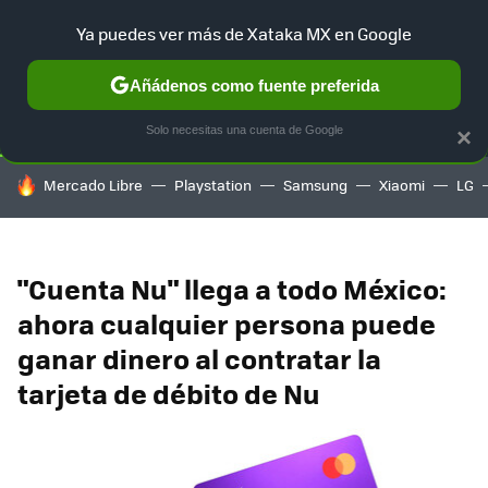
Ya puedes ver más de Xataka MX en Google
SELECCIÓN
GAMING
HOME
AUTO
TERRITORIO SAM
Añádenos como fuente preferida
Solo necesitas una cuenta de Google
×
HOY SE HABLA DE
Mercado Libre
Playstation
Samsung
Xiaomi
LG
"Cuenta Nu" llega a todo México:
ahora cualquier persona puede
ganar dinero al contratar la
tarjeta de débito de Nu