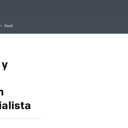
Ford
 y
n
alista