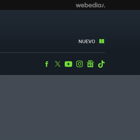
NUEVO
Facebook
Twitter
Youtube
Instagram
googlenews
Tiktok