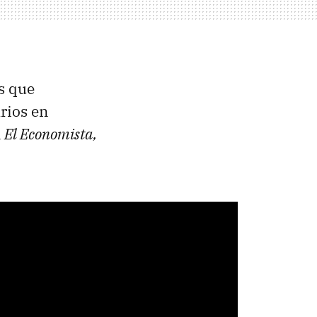
s que
rios en
n
El Economista,