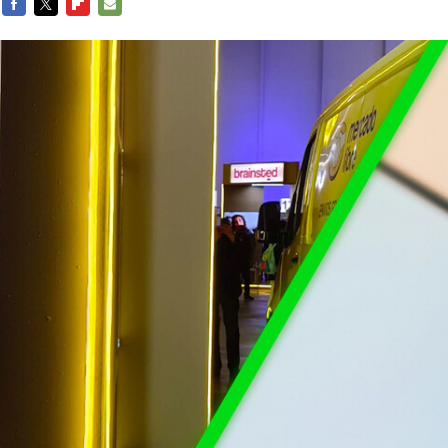
FACEBOOK
TWITTER
FLIPBOARD
E-
MAIL