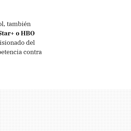
ol, también
Star+ o HBO
isionado del
petencia contra