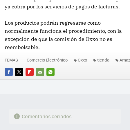
ya cobra por los servicios de pagos de facturas.
Los productos podrán regresarse como
normalmente funciona el procedimiento, con la
excepción de que la comisión de Oxxo no es
reembolsable.
TEMAS
Comercio Electrónico
Oxxo
tienda
Amaz
FACEBOOK
TWITTER
FLIPBOARD
E-
WHATSAPP
MAIL
Comentarios cerrados