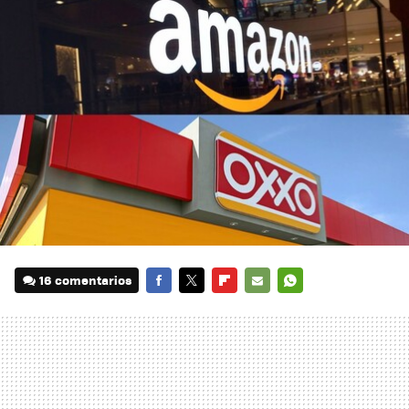
16 comentarios
FACEBOOK
TWITTER
FLIPBOARD
E-
WHATSAPP
MAIL