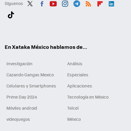
Síguenos
Twit
Fac
You
Inst
Tele
RSS
Flip
Link
ter
ebo
tub
agr
gra
boa
edI
Tikt
ok
e
am
m
rd
n
ok
En Xataka México hablamos de...
Investigación
Análisis
Cazando Gangas Mexico
Especiales
Celulares y Smartphones
Aplicaciones
Prime Day 2024
Tecnología en México
Móviles android
Telcel
videojuegos
México