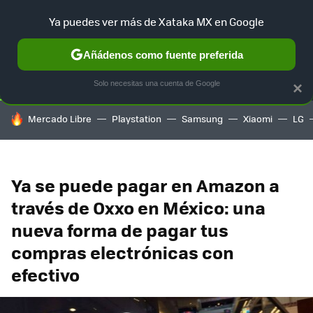
Ya puedes ver más de Xataka MX en Google
SELECCIÓN
GAMING
HOME
AUTO
TERRITORIO SAM
Añádenos como fuente preferida
Solo necesitas una cuenta de Google
×
HOY SE HABLA DE
Mercado Libre
Playstation
Samsung
Xiaomi
LG
Ya se puede pagar en Amazon a
través de Oxxo en México: una
nueva forma de pagar tus
compras electrónicas con
efectivo