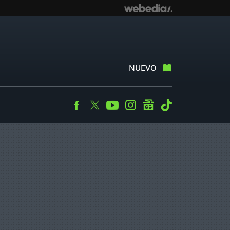
NUEVO
Facebook
Twitter
Youtube
Instagram
googlenews
Tiktok