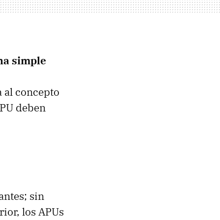
na simple
a al concepto
 GPU deben
ntes; sin
ior, los APUs