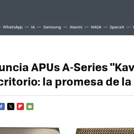
WhatsApp
IA
Samsung
Xiaomi
NASA
SpaceX
ncia APUs A-Series "Kav
ritorio: la promesa de la
FACEBOOK
TWITTER
FLIPBOARD
E-
MAIL