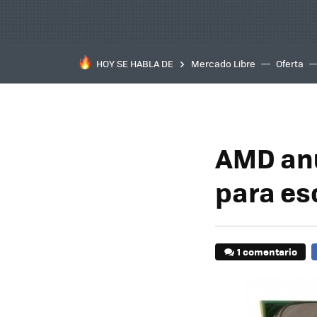
HOY SE HABLA DE
Mercado Libre
Oferta
AMD anu
para esc
1 comentario