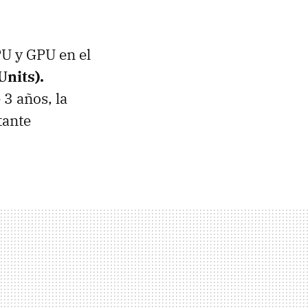
U y GPU en el
Units).
 3 años, la
tante