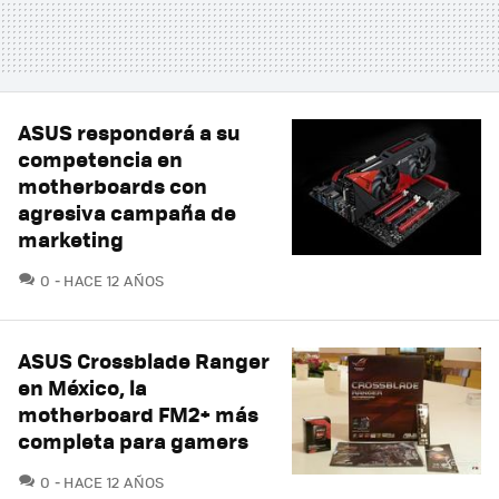
ASUS responderá a su
competencia en
motherboards con
agresiva campaña de
marketing
COMENTARIOS
0
HACE 12 AÑOS
ASUS Crossblade Ranger
en México, la
motherboard FM2+ más
completa para gamers
COMENTARIOS
0
HACE 12 AÑOS