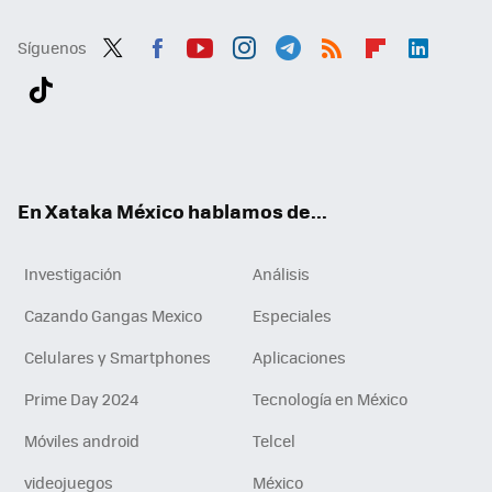
Síguenos
Twit
Fac
You
Inst
Tele
RSS
Flip
Link
ter
ebo
tub
agr
gra
boa
edI
Tikt
ok
e
am
m
rd
n
ok
En Xataka México hablamos de...
Investigación
Análisis
Cazando Gangas Mexico
Especiales
Celulares y Smartphones
Aplicaciones
Prime Day 2024
Tecnología en México
Móviles android
Telcel
videojuegos
México