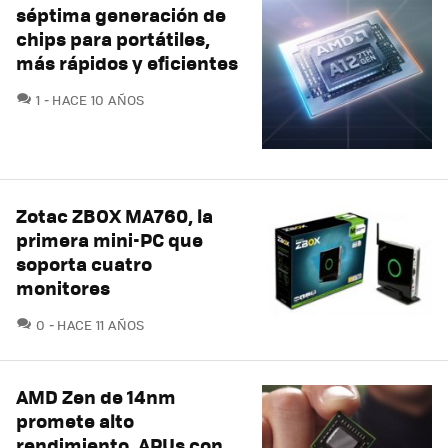
séptima generación de
chips para portátiles,
más rápidos y eficientes
COMENTARIOS
1
HACE 10 AÑOS
Zotac ZBOX MA760, la
primera mini-PC que
soporta cuatro
monitores
COMENTARIOS
0
HACE 11 AÑOS
AMD Zen de 14nm
promete alto
rendimiento, APUs con