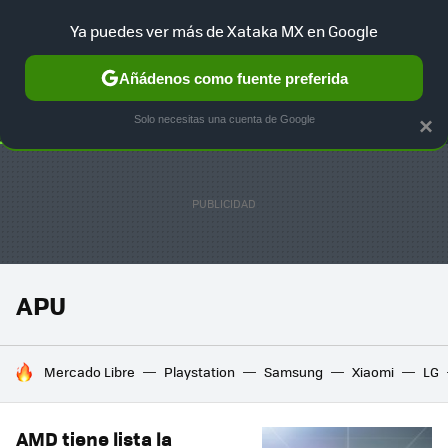
Ya puedes ver más de Xataka MX en Google
SELECCIÓN
GAMING
HOME
AUTO
TERRITORIO SAM
Añádenos como fuente preferida
Solo necesitas una cuenta de Google
×
APU
HOY SE HABLA DE
Mercado Libre
Playstation
Samsung
Xiaomi
LG
AMD tiene lista la