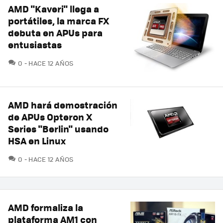
AMD "Kaveri" llega a
portátiles, la marca FX
debuta en APUs para
entusiastas
COMENTARIOS
0
HACE 12 AÑOS
AMD hará demostración
de APUs Opteron X
Series "Berlin" usando
HSA en Linux
COMENTARIOS
0
HACE 12 AÑOS
AMD formaliza la
plataforma AM1 con