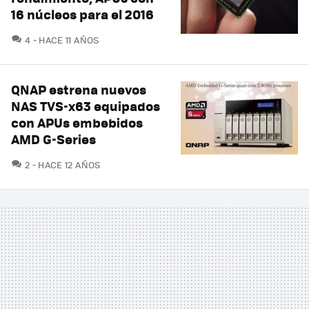
16 núcleos para el 2016
COMENTARIOS
4
HACE 11 AÑOS
QNAP estrena nuevos
NAS TVS-x63 equipados
con APUs embebidos
AMD G-Series
COMENTARIOS
2
HACE 12 AÑOS