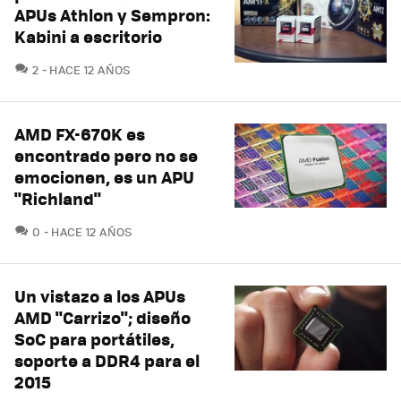
APUs Athlon y Sempron:
Kabini a escritorio
COMENTARIOS
2
HACE 12 AÑOS
AMD FX-670K es
encontrado pero no se
emocionen, es un APU
"Richland"
COMENTARIOS
0
HACE 12 AÑOS
Un vistazo a los APUs
AMD "Carrizo"; diseño
SoC para portátiles,
soporte a DDR4 para el
2015