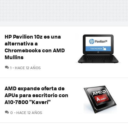
HP Pavilion 10z es una
alternativa a
Chromebooks con AMD
Mullins
COMENTARIOS
1
HACE 12 AÑOS
AMD expande oferta de
APUs para escritorio con
A10-7800 "Kaveri"
COMENTARIOS
0
HACE 12 AÑOS