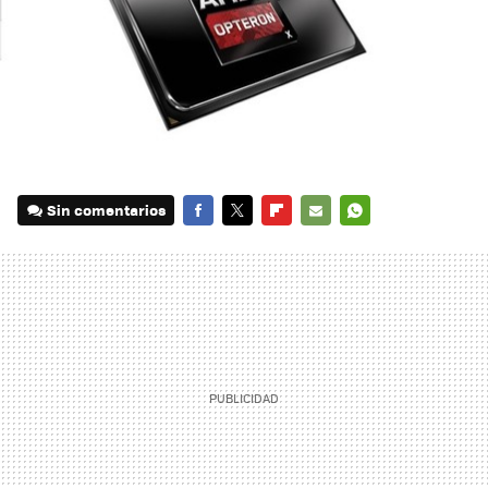
Sin comentarios
FACEBOOK
TWITTER
FLIPBOARD
E-
WHATSAPP
MAIL