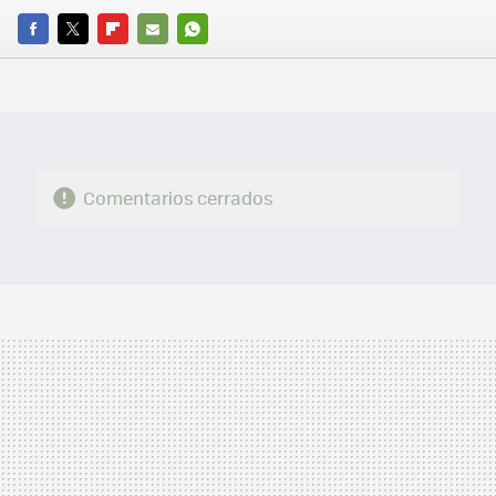
FACEBOOK
TWITTER
FLIPBOARD
E-
WHATSAPP
MAIL
Comentarios cerrados