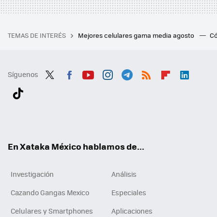
TEMAS DE INTERÉS
Mejores celulares gama media agosto
Có
Síguenos
Twit
Fac
You
Inst
Tele
RSS
Flip
Link
ter
ebo
tub
agr
gra
boa
edI
Tikt
ok
e
am
m
rd
n
ok
En Xataka México hablamos de...
Investigación
Análisis
Cazando Gangas Mexico
Especiales
Celulares y Smartphones
Aplicaciones