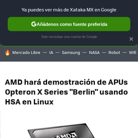
Ya puedes ver más de Xataka MX en Google
MENÚ
NUEVO
Añádenos como fuente preferida
SELECCIÓN
GAMING
HOME
AUTO
TERRITORIO SAM
Solo necesitas una cuenta de Google
×
HOY SE HABLA DE
Mercado Libre
IA
Samsung
NASA
Robot
Wifi
AMD hará demostración de APUs
Opteron X Series "Berlin" usando
HSA en Linux