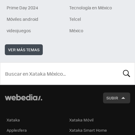
Prime Day 2024
Tecnología en México
Móviles android
Telcel
videojuegos
México
VER MÁS TEMAS
BUSCA
SUBIR
Xataka
Xataka Móvil
Applesfera
Xataka Smart Home