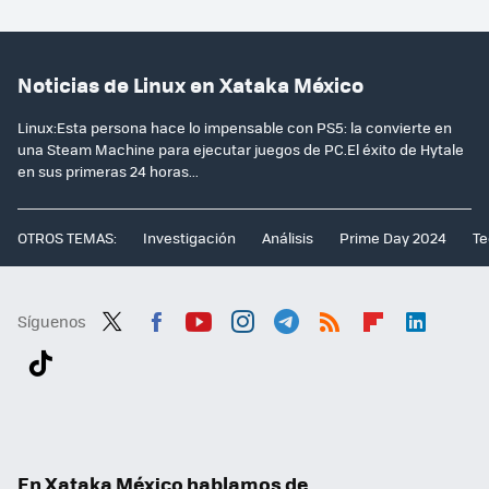
Noticias de Linux en Xataka México
Linux:Esta persona hace lo impensable con PS5: la convierte en
una Steam Machine para ejecutar juegos de PC.El éxito de Hytale
en sus primeras 24 horas...
OTROS TEMAS:
Investigación
Análisis
Prime Day 2024
Te
Síguenos
Twit
Fac
You
Inst
Tele
RSS
Flip
Link
ter
ebo
tub
agr
gra
boa
edI
Tikt
ok
e
am
m
rd
n
ok
En Xataka México hablamos de...