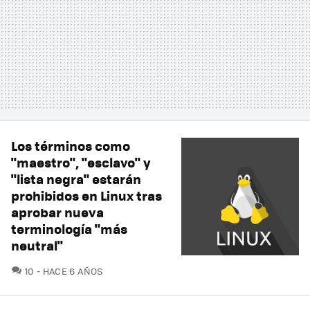
Los términos como
"maestro", "esclavo" y
"lista negra" estarán
prohibidos en Linux tras
aprobar nueva
terminología "más
neutral"
COMENTARIOS
10
HACE 6 AÑOS