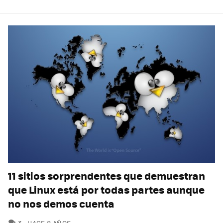
11 sitios sorprendentes que demuestran
que Linux está por todas partes aunque
no nos demos cuenta
COMENTARIOS
3
HACE 8 AÑOS