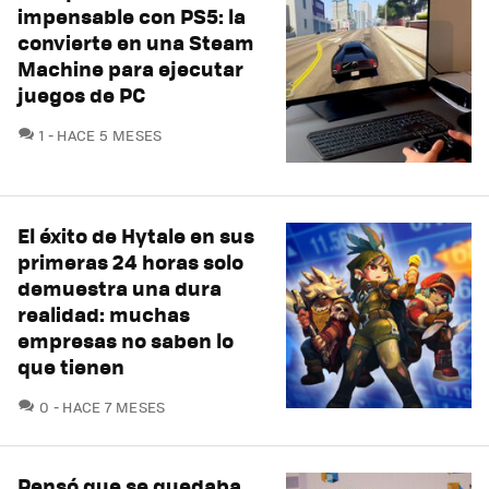
impensable con PS5: la
convierte en una Steam
Machine para ejecutar
juegos de PC
COMENTARIOS
1
HACE 5 MESES
El éxito de Hytale en sus
primeras 24 horas solo
demuestra una dura
realidad: muchas
empresas no saben lo
que tienen
COMENTARIOS
0
HACE 7 MESES
Pensó que se quedaba