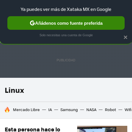
Ya puedes ver más de Xataka MX en Google
SELECCIÓN
GAMING
HOME
AUTO
TERRITORIO SAM
Añádenos como fuente preferida
Solo necesitas una cuenta de Google
×
Linux
HOY SE HABLA DE
Mercado Libre
IA
Samsung
NASA
Robot
Wifi
Esta persona hace lo