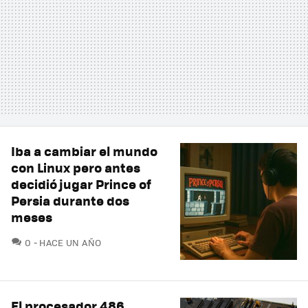
Iba a cambiar el mundo
con Linux pero antes
decidió jugar Prince of
Persia durante dos
meses
COMENTARIOS
0
HACE UN AÑO
El procesador 486,