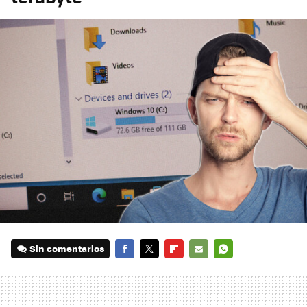
Sin comentarios
FACEBOOK
TWITTER
FLIPBOARD
E-
WHATSAPP
MAIL