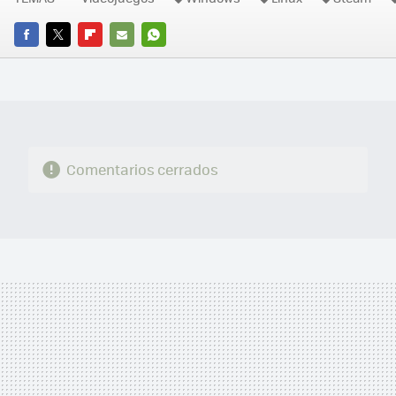
FACEBOOK
TWITTER
FLIPBOARD
E-
WHATSAPP
MAIL
Comentarios cerrados