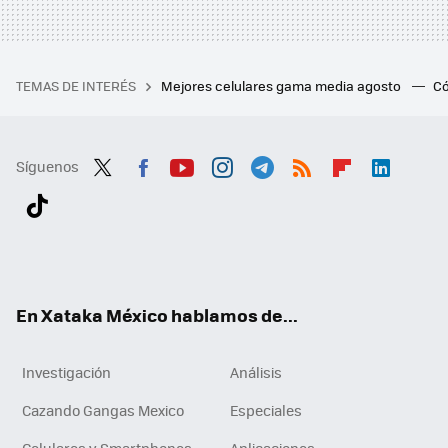
TEMAS DE INTERÉS
Mejores celulares gama media agosto
Có
Síguenos
Twit
Fac
You
Inst
Tele
RSS
Flip
Link
ter
ebo
tub
agr
gra
boa
edI
Tikt
ok
e
am
m
rd
n
ok
En Xataka México hablamos de...
Investigación
Análisis
Cazando Gangas Mexico
Especiales