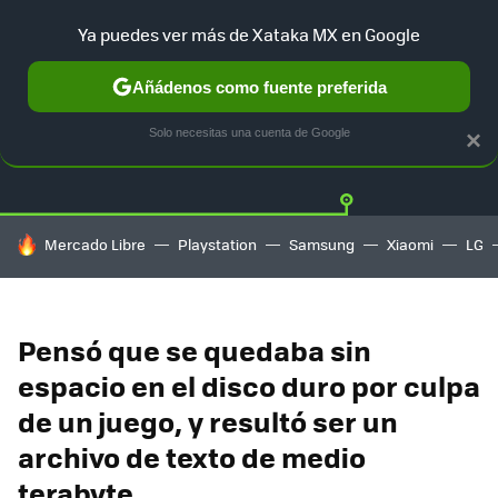
Ya puedes ver más de Xataka MX en Google
Añádenos como fuente preferida
Twitter
Fa
PLAYSTATION
XBOX
NINTENDO
Solo necesitas una cuenta de Google
×
HOY SE HABLA DE
Mercado Libre
Playstation
Samsung
Xiaomi
LG
Pensó que se quedaba sin
espacio en el disco duro por culpa
de un juego, y resultó ser un
archivo de texto de medio
terabyte