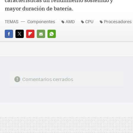
características un rendimiento sostenido y
mayor duración de batería.
TEMAS
Componentes
AMD
CPU
Procesadores
FACEBOOK
TWITTER
FLIPBOARD
E-
WHATSAPP
MAIL
Comentarios cerrados