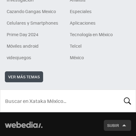
Cazando Gangas Mexico
Especiales
Celulares y Smartphones
Aplicaciones
Prime Day 2024
Tecnología en México
Móviles android
Telcel
videojuegos
México
VER MÁS TEMAS
BUSCA
SUBIR