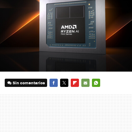
Sin comentarios
FACEBOOK
TWITTER
FLIPBOARD
E-
WHATSAPP
MAIL