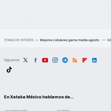
TEMAS DE INTERÉS
Mejores celulares gama media agosto
Có
Síguenos
Twit
Fac
You
Inst
Tele
RSS
Flip
Link
ter
ebo
tub
agr
gra
boa
edI
Tikt
ok
e
am
m
rd
n
ok
En Xataka México hablamos de...
Investigación
Análisis