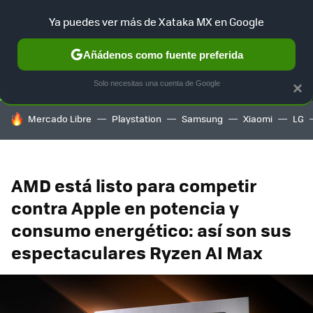
Ya puedes ver más de Xataka MX en Google
SELECCIÓN
GAMING
HOME
AUTO
TERRITORIO SAM
Añádenos como fuente preferida
Solo necesitas una cuenta de Google
×
HOY SE HABLA DE
Mercado Libre
Playstation
Samsung
Xiaomi
LG
AMD está listo para competir
contra Apple en potencia y
consumo energético: así son sus
espectaculares Ryzen AI Max